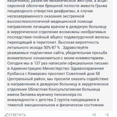
кишечника), развитие механической желтухи, а асцит 
серозной оболочки брюшной полости живота Грыжа 
пищеводного отверстия диафрагмы, в случае 
несвоевременного оказания экстренной 
высокотехнологичной медицинской помощи 
направление лечащим врачом в дежурную больницу 
в хирургическое отделение возможны необратимые 
последствия гнойный абцесс поджелудочной железы 
переходящий в перитонит. Высокая вероятность 
летального исхода 50%-87 % . Здравствуйте 
уважаемые подписчики сайта, убедительная просьба 
внимательно ознакомиться с моим комментарием . 
Сегодня мы в 137 раз написали официальное письмо 
в Администрацию Министерство Здравоохранения 
Кузбасса г.Кемерово проспект Советский дом 58 
Центральный район, мы просили оказать содействие 
в направлении в дежурную больницу в хирургическое 
отделение Областная Консультативная больница 
имени Беляева мужчину пенсионера по 
инвалидности с детства 2 группа находящимся в 
тяжелой эмоциональном и физическом состоянии.
+0
–0
ОТВЕТИТЬ