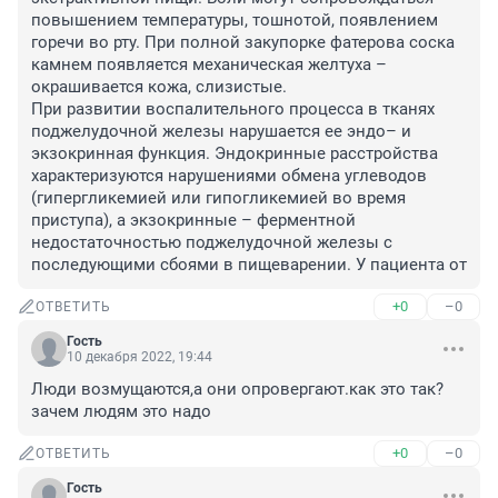
повышением температуры, тошнотой, появлением 
горечи во рту. При полной закупорке фатерова соска 
камнем появляется механическая желтуха – 
окрашивается кожа, слизистые.

При развитии воспалительного процесса в тканях 
поджелудочной железы нарушается ее эндо– и 
экзокринная функция. Эндокринные расстройства 
характеризуются нарушениями обмена углеводов 
(гипергликемией или гипогликемией во время 
приступа), а экзокринные – ферментной 
недостаточностью поджелудочной железы с 
последующими сбоями в пищеварении. У пациента от
+0
–0
ОТВЕТИТЬ
Гость
10 декабря 2022, 19:44
Люди возмущаются,а они опровергают.как это так?
зачем людям это надо
+0
–0
ОТВЕТИТЬ
Гость