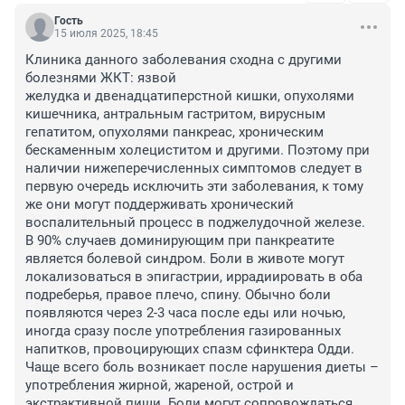
Гость
15 июля 2025, 18:45
Клиника данного заболевания сходна с другими 
болезнями ЖКТ: язвой 
желудка и двенадцатиперстной кишки, опухолями 
кишечника, антральным гастритом, вирусным 
гепатитом, опухолями панкреас, хроническим 
бескаменным холециститом и другими. Поэтому при 
наличии нижеперечисленных симптомов следует в 
первую очередь исключить эти заболевания, к тому 
же они могут поддерживать хронический 
воспалительный процесс в поджелудочной железе.

В 90% случаев доминирующим при панкреатите 
является болевой синдром. Боли в животе могут 
локализоваться в эпигастрии, иррадиировать в оба 
подреберья, правое плечо, спину. Обычно боли 
появляются через 2-3 часа после еды или ночью, 
иногда сразу после употребления газированных 
напитков, провоцирующих спазм сфинктера Одди. 
Чаще всего боль возникает после нарушения диеты – 
употребления жирной, жареной, острой и 
экстрактивной пищи. Боли могут сопровождаться 