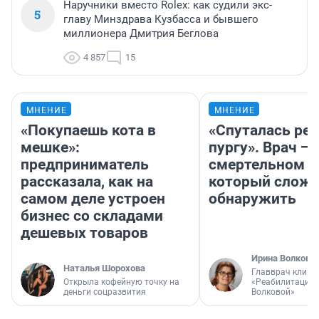
Наручники вместо Rolex: как судили экс-
5
главу Минздрава Кузбасса и бывшего
миллионера Дмитрия Беглова
4 857
15
МНЕНИЕ
МНЕНИЕ
«Покупаешь кота в
«Спуталась реч
мешке»:
пургу». Врач — 
предприниматель
смертельном д
рассказала, как на
который слож
самом деле устроен
обнаружить
бизнес со складами
дешевых товаров
Ирина Волкова
Наталья Шорохова
Главврач клини
Открыла кофейную точку на
«Реабилитация 
деньги соцразвития
Волковой»