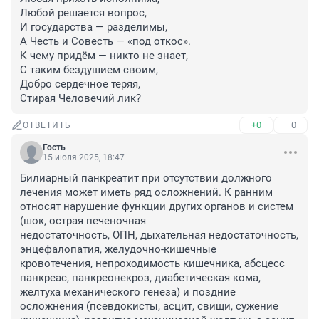
Любой решается вопрос,

И государства — разделимы,

А Честь и Совесть — «под откос».

К чему придём — никто не знает,

С таким бездушием своим,

Добро сердечное теряя,

Стирая Человечий лик?
+0
–0
ОТВЕТИТЬ
Гость
15 июля 2025, 18:47
Билиарный панкреатит при отсутствии должного 
лечения может иметь ряд осложнений. К ранним 
относят нарушение функции других органов и систем 
(шок, острая печеночная 
недостаточность, ОПН, дыхательная недостаточность, 
энцефалопатия, желудочно-кишечные 
кровотечения, непроходимость кишечника, абсцесс 
панкреас, панкреонекроз, диабетическая кома, 
желтуха механического генеза) и поздние 
осложнения (псевдокисты, асцит, свищи, сужение 