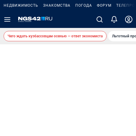
НЕДВИЖИМОСТЬ
ЗНАКОМСТВА
ПОГОДА
ФОРУМ
ТЕЛЕПРО
Чего ждать кузбассовцам осенью — ответ экономиста
Льготный про