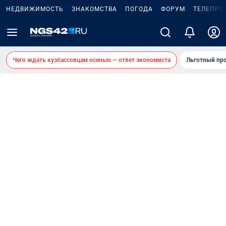
НЕДВИЖИМОСТЬ
ЗНАКОМСТВА
ПОГОДА
ФОРУМ
ТЕЛЕПРО
Чего ждать кузбассовцам осенью — ответ экономиста
Льготный про