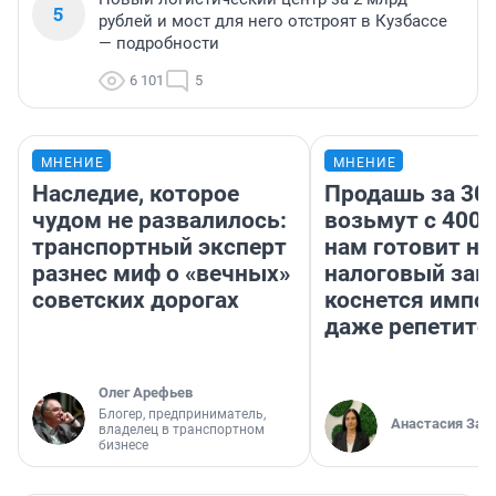
5
рублей и мост для него отстроят в Кузбассе
— подробности
6 101
5
МНЕНИЕ
МНЕНИЕ
Наследие, которое
Продашь за 300
чудом не развалилось:
возьмут с 4000
транспортный эксперт
нам готовит н
разнес миф о «вечных»
налоговый зако
советских дорогах
коснется импор
даже репетито
Олег Арефьев
Блогер, предприниматель,
Анастасия Зав
владелец в транспортном
бизнесе