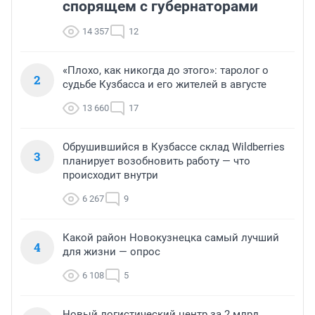
спорящем с губернаторами
14 357
12
«Плохо, как никогда до этого»: таролог о
2
судьбе Кузбасса и его жителей в августе
13 660
17
Обрушившийся в Кузбассе склад Wildberries
3
планирует возобновить работу — что
происходит внутри
6 267
9
Какой район Новокузнецка самый лучший
4
для жизни — опрос
6 108
5
Новый логистический центр за 2 млрд