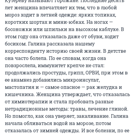
Кутереву называют горожане. Последние десять
лет женщина впечатляет их тем, что в любой
мороз ходит в летней одежде: ярких топиках,
коротких шортах и мини-юбках. На ногах —
босоножки или шпильки на высоком каблуке. В
этом году она отказалась даже от обуви, ходит
босиком. Галина рассказала нашему
корреспонденту историю своей жизни. В детстве
она часто болела. По ее словам, когда она
повзрослела, иммунитет крепче не стал:
продолжались простуды, грипп, ОРВИ, при этом в
ее анамнез добавились микроинсульт,
мастопатия и — самое опасное — рак желудка и
кишечника. Женщина утверждает, что отказалась
от химиотерапии и стала пробовать разные
нетрадиционные методы: травы, лечение глиной.
Но помогло, как она уверяет, закаливание. Галина
начала обливаться водой на морозе, потом
отказалась от зимней одежды. И все болезни, по ее