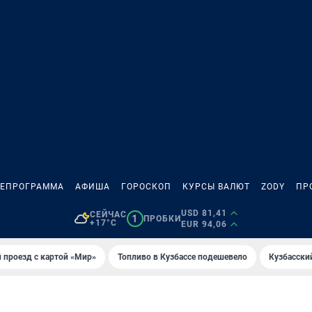
ЛЕПРОГРАММА
АФИША
ГОРОСКОП
КУРСЫ ВАЛЮТ
ZODY
ПР
USD 81,41
СЕЙЧАС
1
ПРОБКИ
+17°C
EUR 94,06
 проезд с картой «Мир»
Топливо в Кузбассе подешевело
Кузбасски