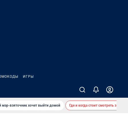
ОМОКОДЫ
ИГРЫ
й мэр-взяточник хочет выйти домой
Где и когда стоит смотреть звездоп