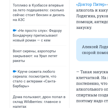
«Доктор Питер»
Топливо в Кузбассе впервые
алкоголь и как
за лето подешевело: сколько
сейчас стоит бензин и дизель
Лодягина, руко
на АЗС
помощи, антидо
закуску.
«Не просто слух»: Федору
Бондарчуку приписывают
новый роман — с кем
Алексей Лод
Воют сирены, аэропорты
скорой помо
закрывают: на Урал летят
ракеты
— Такая закуска
Круче сюжета любого
сериала: посмотрите, что
клетчаткой. На
стало с актерами «Санта-
постепенно, чт
Барбары»
алкогольного оп
спиртным созда
Дома полыхают, дрон попал в
поэтому надо ст
склад Wildberries: главное о
налетах