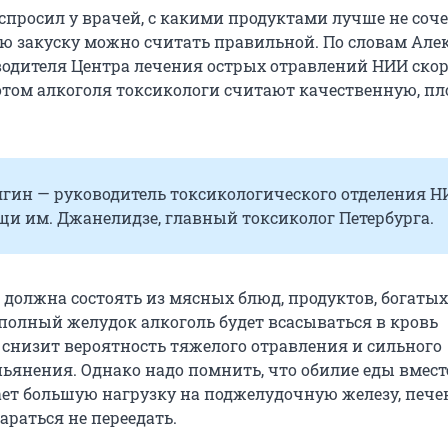
спросил у врачей, с какими продуктами лучше не соч
ую закуску можно считать правильной. По словам Але
водителя Центра лечения острых отравлений НИИ ско
том алкоголя токсикологи считают качественную, п
ягин — руководитель токсикологического отделения Н
щи им. Джанелидзе, главный токсиколог Петербурга.
 должна состоять из мясных блюд, продуктов, богатых
 полный желудок алкоголь будет всасываться в кровь
о снизит вероятность тяжелого отравления и сильного
ьянения. Однако надо помнить, что обилие еды вмест
ет большую нагрузку на поджелудочную железу, печен
араться не переедать.