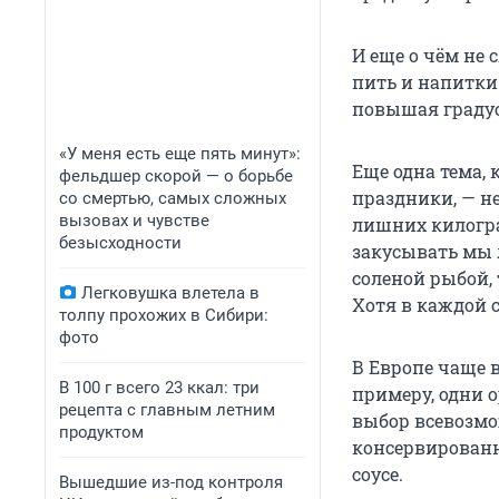
И еще о чём не 
пить и напитки
повышая градус 
«У меня есть еще пять минут»:
Еще одна тема, 
фельдшер скорой — о борьбе
праздники, — не
со смертью, самых сложных
вызовах и чувстве
лишних килогра
безысходности
закусывать мы 
соленой рыбой,
Легковушка влетела в
Хотя в каждой 
толпу прохожих в Сибири:
фото
В Европе чаще в
В 100 г всего 23 ккал: три
примеру, одни 
рецепта с главным летним
выбор всевозмо
продуктом
консервированн
соусе.
Вышедшие из-под контроля