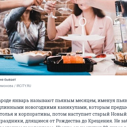
не бывает
монова / IRCITY.RU
 народе январь называют пьяным месяцем, именуя пья
 длинными новогодними каникулами, которым предш
столья и корпоративы, потом наступает старый Новый 
раздники, длящиеся от Рождества до Крещения. Не з