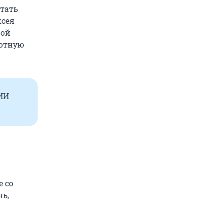
етать
ксея
рой
лотную
ИИ
е со
ь,