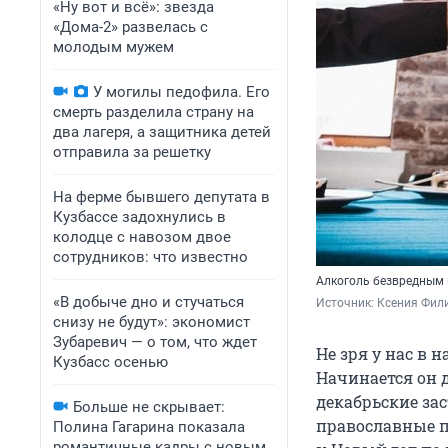
«Ну вот и всё»: звезда
«Дома-2» развелась с
молодым мужем
У могилы педофила. Его
смерть разделила страну на
два лагеря, а защитника детей
отправила за решетку
На ферме бывшего депутата в
Кузбассе задохнулись в
колодце с навозом двое
сотрудников: что известно
Алкоголь безвредным 
«В добыче дно и стучаться
Источник: 
Ксения Фили
снизу не будут»: экономист
Зубаревич — о том, что ждет
Не зря у нас в
Кузбасс осенью
Начинается он
декабрьские за
Больше не скрывает:
православные п
Полина Гагарина показала
романтичные кадры с новым