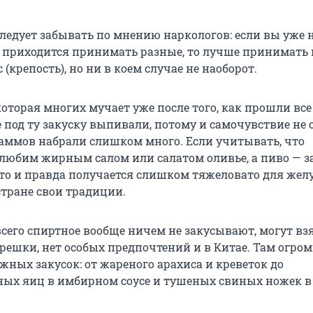
следует забывать по мнению наркологов: если вы уже
 приходится принимать разные, то лучше принимать 
(крепость), но ни в коем случае не наоборот.
которая многих мучает уже после того, как прошли вс
 под ту закуску выпивали, потому и самочувствие не о
ммов набрали слишком много. Если учитывать, что
любим жирным салом или салатом оливье, а пиво — з
 то и правда получается слишком тяжеловато для жел
стране свои традиции.
сего спиртное вообще ничем не закусывают, могут взя
орешки, нет особых предпочтений и в Китае. Там огро
жных закусок: от жареного арахиса и креветок до
ых яиц в имбирном соусе и тушеных свиных ножек в