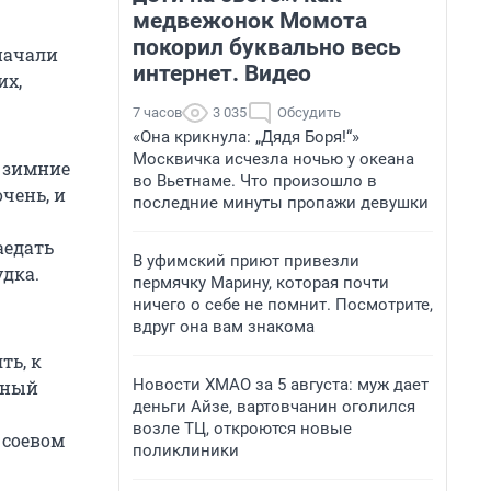
медвежонок Момота
покорил буквально весь
 начали
интернет. Видео
их,
7 часов
3 035
Обсудить
«Она крикнула: „Дядя Боря!“»
Москвичка исчезла ночью у океана
е зимние
во Вьетнаме. Что произошло в
чень, и
последние минуты пропажи девушки
аедать
В уфимский приют привезли
удка.
пермячку Марину, которая почти
ничего о себе не помнит. Посмотрите,
вдруг она вам знакома
ть, к
Новости ХМАО за 5 августа: муж дает
мный
деньги Айзе, вартовчанин оголился
возле ТЦ, откроются новые
 соевом
поликлиники