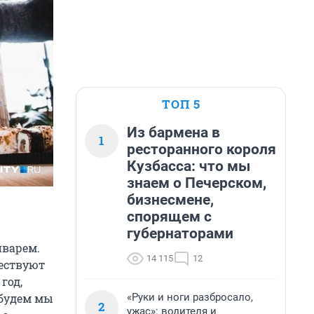
ТОП 5
Из бармена в
1
ресторанного короля
Кузбасса: что мы
знаем о Печерском,
бизнесмене,
спорящем с
губернаторами
нварем.
14 115
12
ествуют
год,
«Руки и ноги разбросало,
абудем мы
2
ужас»: водителя и