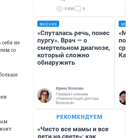
5 859
5
МНЕНИЕ
МНЕНИ
«Спуталась речь, понес
«Маши
пургу». Врач — о
полет
 себя не
смертельном диагнозе,
сравн
лем со
который сложно
Казах
обнаружить
 больше
Ирина Волкова
Главврач клиники
нен
«Реабилитация доктора
Волковой»
РЕКОМЕНДУЕМ
бым
«Чисто все мамы и все
низит
дети на свете»: как