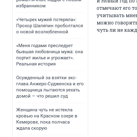
и Новый год по
избранником
отмечают его то
учитывать мнени
«Четырех мужей потеряла»:
можно говорить
Прохор Шаляпин проболтался
чуть ли не каж
о новой возлюбленной
«Меня годами преследует
бывшая любовница мужа: она
портит жилье и угрожает».
Реальная история
Осужденный за взятки экс-
глава Анжеро-Судженска и его
помощница пытаются уехать
домой — что решил суд
Женщина чуть не истекла
кровью на Красном озере в
Кемерове, пока полчаса
ждала скорую