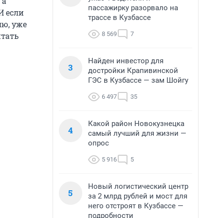
 а
пассажирку разорвало на
И если
трассе в Кузбассе
лю, уже
8 569
7
итать
Найден инвестор для
3
достройки Крапивинской
ГЭС в Кузбассе — зам Шойгу
6 497
35
Какой район Новокузнецка
4
самый лучший для жизни —
опрос
5 916
5
Новый логистический центр
5
за 2 млрд рублей и мост для
него отстроят в Кузбассе —
подробности