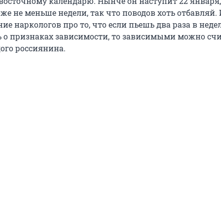
 восточному календарю. Нынче он наступит 22 января,
же не меньше недели, так что поводов хоть отбавляй. 
е наркологов про то, что если пьешь два раза в неде
 о признаках зависимости, то зависимыми можно сч
дого россиянина.