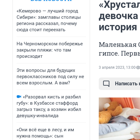
«Хруста
«Кемерово — лучший город
девочка
Сибири»: замглавы столицы
региона рассказал, почему
история
сюда стоит переехать
Маленькая 
На Черноморском побережье
закрыли пляжи: что там
гипсе. Перв
происходит
3 апреля 2023, 13:00
Эти вопросы для будущих
первоклассников под силу не
всем взрослым. А вам?
Написать
«Разорвал кисть и разбил
губу»: в Кузбассе стаффорд
загрыз таксу, а хозяин избил
девушку-инвалида
«Они всё еще в лесу, и им
нужна помощь»: сын