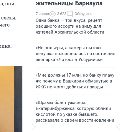
жительницы Барнаула
а, они
7 часов
3 623
Обсудить
 слезы,
Одна банка — три вкуса: рецепт
чего
овощного ассорти на зиму для
жителей Архангельской области
рина,
«Не вольеры, а камеры пыток»:
девушка пожаловалась на состояние
экопарка «Лотос» в Уссурийске
«Мне должны 17 млн, но банку плачу
я»: почему в Башкирии обманутые в
ИЖС не могут добиться правды
«Шрамы болят ужасно».
Екатеринбурженка, которую облили
кислотой по указке бывшего,
рассказала о своем восстановлении