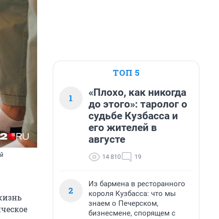
ТОП 5
«Плохо, как никогда
1
до этого»: таролог о
судьбе Кузбасса и
его жителей в
августе
ой
14 810
19
Из бармена в ресторанного
2
короля Кузбасса: что мы
жизнь
знаем о Печерском,
ическое
бизнесмене, спорящем с