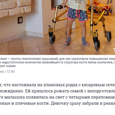
енез — группа генетических нарушений, для них характерна повышенная лом
о недостаточное количество важнейшего в структуре кости белка коллагена, 
вует норме
а / 72.RU
, что настаивала на плановых родах с кесаревым сече
неожиданно. Ей пришлось рожать самой с неподготовл
оге малышка появилась на свет с четырьмя переломам
нные и плечевые кости. Девочку сразу забрали в реа