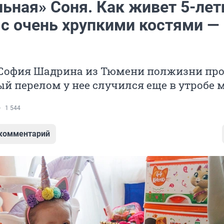
льная» Соня. Как живет 5-лет
 с очень хрупкими костями —
София Шадрина из Тюмени полжизни про
ый перелом у нее случился еще в утробе 
1 544
 комментарий