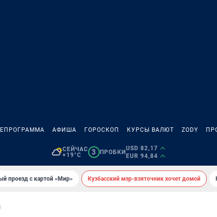
ЛЕПРОГРАММА
АФИША
ГОРОСКОП
КУРСЫ ВАЛЮТ
ZODY
ПР
USD 82,17
СЕЙЧАС
3
ПРОБКИ
+19°C
EUR 94,84
ый проезд с картой «Мир»
Кузбасский мэр-взяточник хочет домой
И