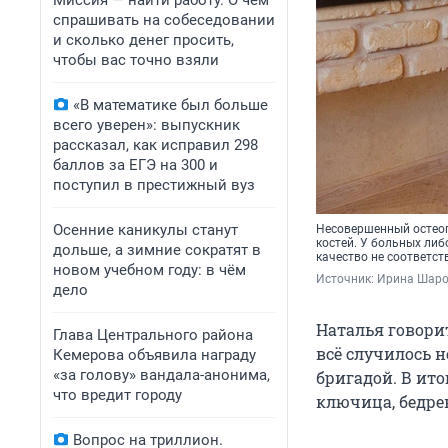
Миссия — найти работу. О чем
спрашивать на собеседовании
и сколько денег просить,
чтобы вас точно взяли
«В математике был больше
всего уверен»: выпускник
рассказал, как исправил 298
баллов за ЕГЭ на 300 и
поступил в престижный вуз
Осенние каникулы станут
Несовершенный остеог
костей. У больных либ
дольше, а зимние сократят в
качество не соответст
новом учебном году: в чём
Источник: 
Ирина Шаров
дело
Наталья говорит
Глава Центрального района
всё случилось 
Кемерова объявила награду
«за голову» вандала-анонима,
бригадой. В ит
что вредит городу
ключица, бедре
Вопрос на триллион.