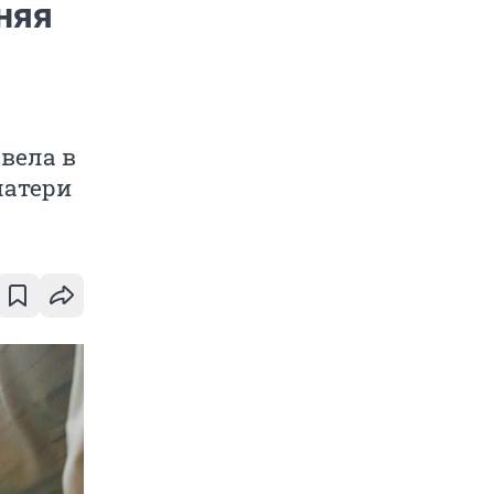
няя
вела в
матери