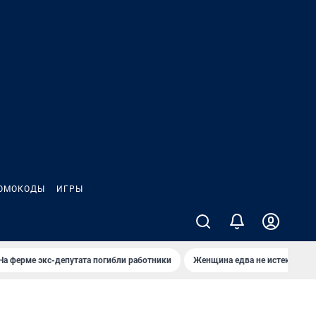
ОМОКОДЫ
ИГРЫ
На ферме экс-депутата погибли работники
Женщина едва не истекла кро