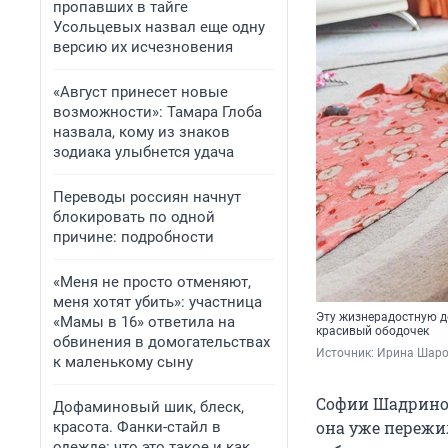
пропавших в тайге
Усольцевых назвал еще одну
версию их исчезновения
«Август принесет новые
возможности»: Тамара Глоба
назвала, кому из знаков
зодиака улыбнется удача
Переводы россиян начнут
блокировать по одной
причине: подробности
«Меня не просто отменяют,
меня хотят убить»: участница
Эту жизнерадостную де
«Мамы в 16» ответила на
красивый ободочек
обвинения в домогательствах
Источник: 
Ирина Шаров
к маленькому сыну
Софии Шадриной
Дофаминовый шик, блеск,
она уже пережи
красота. Фанки-стайл в
одежде: что это такое и как