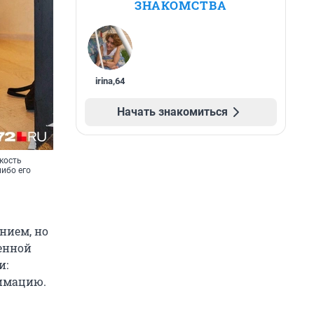
ЗНАКОМСТВА
irina
,
64
Начать знакомиться
кость
либо его
нием, но
енной
и:
нимацию.