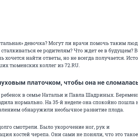
стальная» девочка? Могут ли врачи помочь таким люд
 сталкиваться ее родителям? Что ждет ее в будущем? 
ь хочется найти ответы, но не всегда получается. Ист
ших тюменских коллег из 72.RU.
пуховым платочком, чтобы она не сломалас
 ребенок в семье Натальи и Павла Шадриных. Беремен
ила нормально. На 35-й неделе она спокойно пошла н
ивлением обнаружили необычное развитие плода.
олго смотрели. Было укорочение ног, рук и
ия костей черепа. Они сами не поняли, что это такое