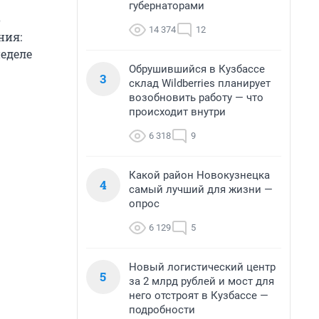
губернаторами
о
14 374
12
ния:
неделе
Обрушившийся в Кузбассе
3
склад Wildberries планирует
возобновить работу — что
происходит внутри
6 318
9
Какой район Новокузнецка
4
самый лучший для жизни —
опрос
6 129
5
Новый логистический центр
5
за 2 млрд рублей и мост для
него отстроят в Кузбассе —
подробности