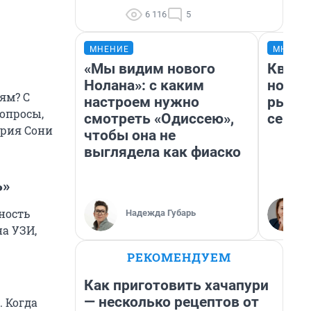
6 116
5
МНЕНИЕ
МНЕНИ
«Мы видим нового
Кварт
Нолана»: с каким
но де
ям? С
настроем нужно
рынок
Вопросы,
смотреть «Одиссею»,
сейча
ория Сони
чтобы она не
выглядела как фиаско
ь»
ность
Надежда Губарь
а УЗИ,
РЕКОМЕНДУЕМ
Как приготовить хачапури
— несколько рецептов от
. Когда