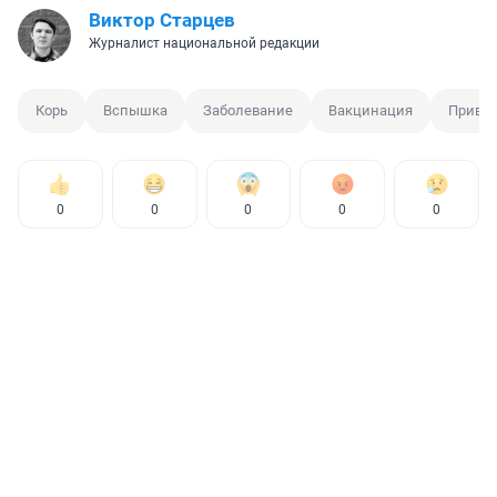
Виктор Старцев
Журналист национальной редакции
Корь
Вспышка
Заболевание
Вакцинация
Приви
0
0
0
0
0