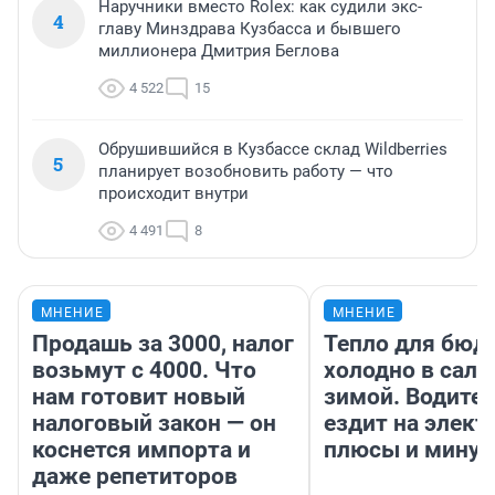
Наручники вместо Rolex: как судили экс-
4
главу Минздрава Кузбасса и бывшего
миллионера Дмитрия Беглова
4 522
15
Обрушившийся в Кузбассе склад Wildberries
5
планирует возобновить работу — что
происходит внутри
4 491
8
МНЕНИЕ
МНЕНИЕ
Продашь за 3000, налог
Тепло для бюд
возьмут с 4000. Что
холодно в сало
нам готовит новый
зимой. Водител
налоговый закон — он
ездит на элект
коснется импорта и
плюсы и мину
даже репетиторов