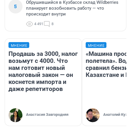
Обрушившийся в Кузбассе склад Wildberries
5
планирует возобновить работу — что
происходит внутри
4 491
8
МНЕНИЕ
МНЕНИЕ
Продашь за 3000, налог
«Машина прост
возьмут с 4000. Что
полетела». Вод
нам готовит новый
сравнил бензин
налоговый закон — он
Казахстане и Р
коснется импорта и
даже репетиторов
Анастасия Завгородняя
Анатолий Кузн