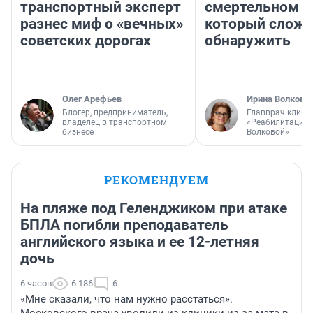
транспортный эксперт
смертельном д
разнес миф о «вечных»
который слож
советских дорогах
обнаружить
Олег Арефьев
Ирина Волкова
Блогер, предприниматель,
Главврач клини
владелец в транспортном
«Реабилитация 
бизнесе
Волковой»
РЕКОМЕНДУЕМ
На пляже под Геленджиком при атаке
БПЛА погибли преподаватель
английского языка и ее 12-летняя
дочь
6 часов
6 186
6
«Мне сказали, что нам нужно расстаться».
Московского врача уволили из клиники из-за мата в