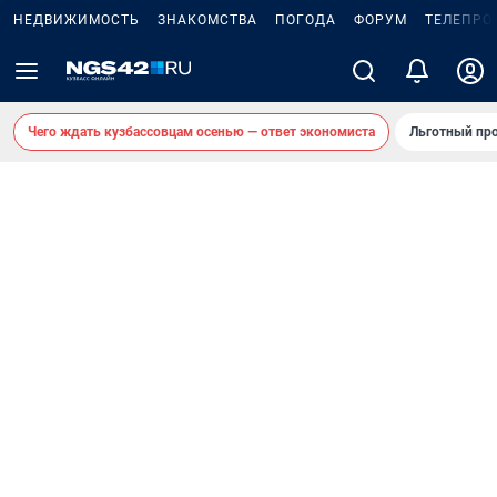
НЕДВИЖИМОСТЬ
ЗНАКОМСТВА
ПОГОДА
ФОРУМ
ТЕЛЕПРО
Чего ждать кузбассовцам осенью — ответ экономиста
Льготный про