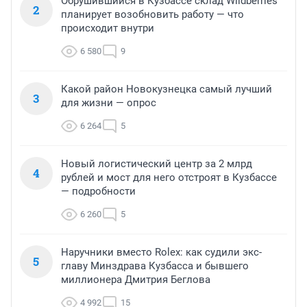
Обрушившийся в Кузбассе склад Wildberries
2
планирует возобновить работу — что
происходит внутри
6 580
9
Какой район Новокузнецка самый лучший
3
для жизни — опрос
6 264
5
Новый логистический центр за 2 млрд
4
рублей и мост для него отстроят в Кузбассе
— подробности
6 260
5
Наручники вместо Rolex: как судили экс-
5
главу Минздрава Кузбасса и бывшего
миллионера Дмитрия Беглова
4 992
15