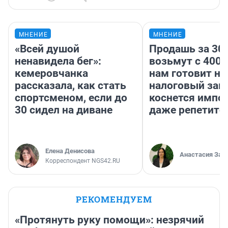
МНЕНИЕ
МНЕНИЕ
«Всей душой
Продашь за 300
ненавидела бег»:
возьмут с 4000
кемеровчанка
нам готовит н
рассказала, как стать
налоговый зако
спортсменом, если до
коснется импор
30 сидел на диване
даже репетито
Елена Денисова
Анастасия Зав
Корреспондент NGS42.RU
РЕКОМЕНДУЕМ
«Протянуть руку помощи»: незрячий