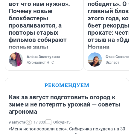
вот что нам нужно».
победить». О ч
Почему новые
главный блокб
блокбастеры
этого года, ко
проваливаются, а
бьет рекорды 
повторы старых
прокате: честн
фильмов собирают
отзыв на «Оди
полные залы
Нолана
Алёна Золотухина
Стас Соколов
Журналист НГС
Эксперт
РЕКОМЕНДУЕМ
Как за август подготовить огород к
зиме и не потерять урожай — советы
агронома
9 августа
17 800
Обсудить
«Меня исполосовали всю». Сибирячка похудела на 30