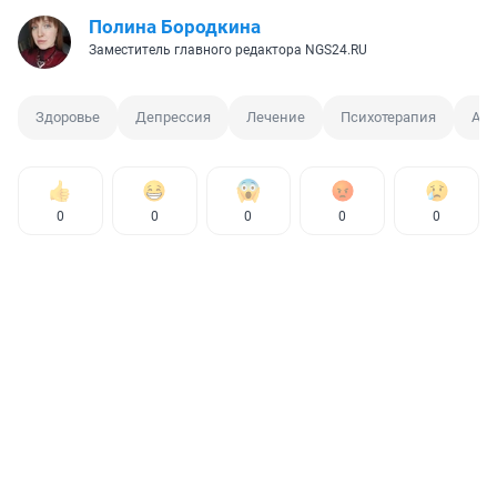
Полина Бородкина
Заместитель главного редактора NGS24.RU
Здоровье
Депрессия
Лечение
Психотерапия
Ант
0
0
0
0
0