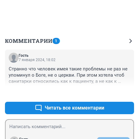
КОММЕНТАРИИ
1
Гость
7 января 2024, 18:02
Странно что человек имея такие проблемы не раз не 
упоминул о Боге, не о церкви. При этом хотела чтоб 
санитарки относились как к пациенту, а не как к 
животным.

+0
–0
Жаль что церковь прячется в храмах чтоб "нается" 
проповедями батюшки и чувства удовлетворении 
пойти по делам мирским.
Читать все комментарии