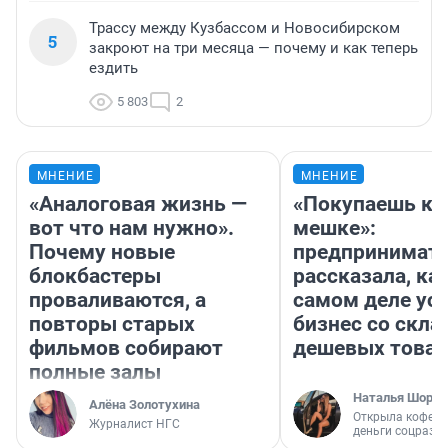
Трассу между Кузбассом и Новосибирском
5
закроют на три месяца — почему и как теперь
ездить
5 803
2
МНЕНИЕ
МНЕНИЕ
«Аналоговая жизнь —
«Покупаешь ко
вот что нам нужно».
мешке»:
Почему новые
предпринимат
блокбастеры
рассказала, как
проваливаются, а
самом деле ус
повторы старых
бизнес со скл
фильмов собирают
дешевых това
полные залы
Наталья Шорох
Алёна Золотухина
Открыла кофейн
Журналист НГС
деньги соцразв