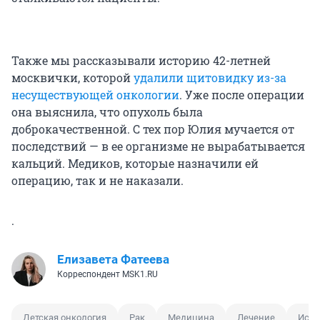
Также мы рассказывали историю 42-летней
москвички, которой
удалили щитовидку из-за
несуществующей онкологии
. Уже после операции
она выяснила, что опухоль была
доброкачественной. С тех пор Юлия мучается от
последствий — в ее организме не вырабатывается
кальций. Медиков, которые назначили ей
операцию, так и не наказали.
.
Елизавета Фатеева
Корреспондент MSK1.RU
Детская онкология
Рак
Медицина
Лечение
Исто