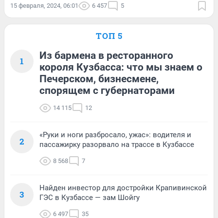
15 февраля, 2024, 06:01
6 457
5
ТОП 5
Из бармена в ресторанного
1
короля Кузбасса: что мы знаем о
Печерском, бизнесмене,
спорящем с губернаторами
14 115
12
«Руки и ноги разбросало, ужас»: водителя и
2
пассажирку разорвало на трассе в Кузбассе
8 568
7
Найден инвестор для достройки Крапивинской
3
ГЭС в Кузбассе — зам Шойгу
6 497
35