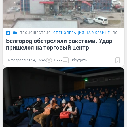
ПРОИСШЕСТВИЯ
СПЕЦОПЕРАЦИЯ НА УКРАИНЕ
ПОДРО
Белгород обстреляли ракетами. Удар
пришелся на торговый центр
15 февраля, 2024, 16:45
1 777
Обсудить