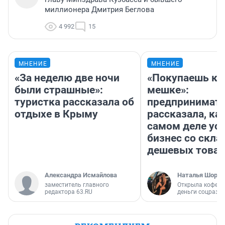
миллионера Дмитрия Беглова
4 992
15
МНЕНИЕ
МНЕНИЕ
«За неделю две ночи
«Покупаешь ко
были страшные»:
мешке»:
туристка рассказала об
предпринимат
отдыхе в Крыму
рассказала, как
самом деле ус
бизнес со скл
дешевых това
Александра Исмайлова
Наталья Шорох
заместитель главного
Открыла кофейн
редактора 63.RU
деньги соцразв