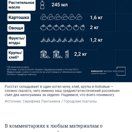
Росстат складывает в один котел муку, хлеб, крупы и бобовые —
сложно сказать, чего именно наш среднестатистический россиянин
съел два килограмма за неделю. Надеемся, что всего понемногу
Источник: 
Серафима Пантыкина / Городские порталы
В комментариях к любым материалам о