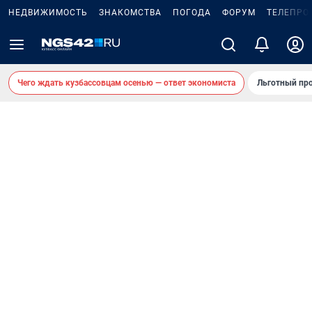
НЕДВИЖИМОСТЬ
ЗНАКОМСТВА
ПОГОДА
ФОРУМ
ТЕЛЕПРО
Чего ждать кузбассовцам осенью — ответ экономиста
Льготный про