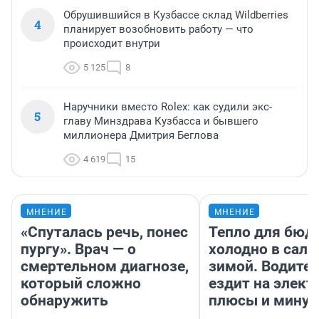
Обрушившийся в Кузбассе склад Wildberries
4
планирует возобновить работу — что
происходит внутри
5 125
8
Наручники вместо Rolex: как судили экс-
5
главу Минздрава Кузбасса и бывшего
миллионера Дмитрия Беглова
4 619
15
МНЕНИЕ
МНЕНИЕ
«Спуталась речь, понес
Тепло для бюд
пургу». Врач — о
холодно в сало
смертельном диагнозе,
зимой. Водител
который сложно
ездит на элект
обнаружить
плюсы и мину