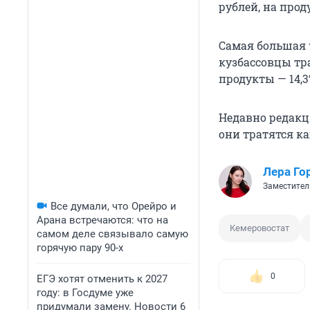
рублей, на прод
Самая большая ч
кузбассовцы тр
продукты — 14,3
Недавно редак
они тратятся к
Лера Го
Заместител
Все думали, что Орейро и
Арана встречаются: что на
Кемеровостат
самом деле связывало самую
горячую пару 90-х
0
ЕГЭ хотят отменить к 2027
году: в Госдуме уже
придумали замену. Новости 6