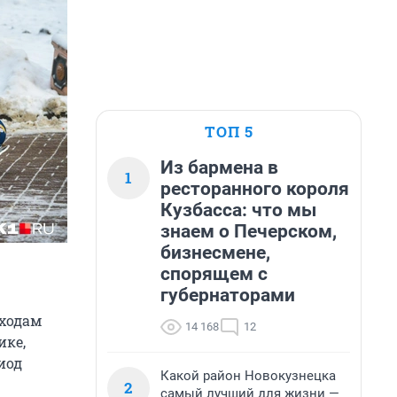
ТОП 5
Из бармена в
1
ресторанного короля
Кузбасса: что мы
знаем о Печерском,
бизнесмене,
спорящем с
губернаторами
сходам
14 168
12
ике,
иод
Какой район Новокузнецка
2
самый лучший для жизни —