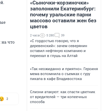
«Сыночки-корзиночки»
й.
заполонили Екатеринбург:
почему уральские парни
массово оставили жен без
ные
цветов
2 часа
5 280
39
«С гордостью говорю, что я
 на что
деревенский»: зачем северянин
оставил нефтяную компанию и
переехал в глушь на Алтай
«Так неожиданно и приятно». Героиня
мема вспомнила о съемках с гуру
пикапа в кафе Владивостока
Слизни атакуют: как спасти цветник
от вредителей — три копеечных
2
способа