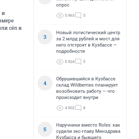
опрос
 и
5 963
5
змере
ли сёл и
Новый логистический центр
3
за 2 млрд рублей и мост для
него отстроят в Кузбассе —
подробности
5 924
5
Обрушившийся в Кузбассе
4
склад Wildberries планирует
возобновить работу — что
происходит внутри
4 902
8
Наручники вместо Rolex: как
5
судили экс-главу Минздрава
Кузбасса и бывшего