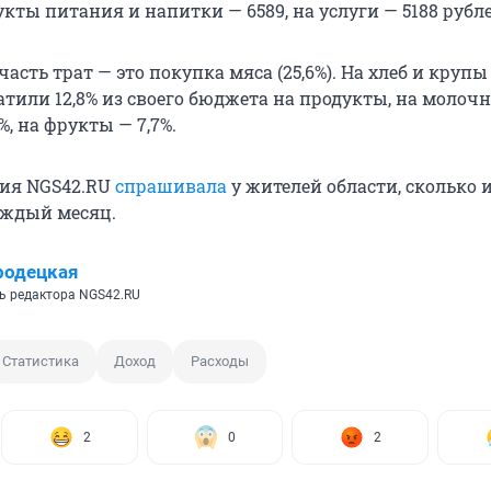
укты питания и напитки — 6589, на услуги — 5188 рубле
асть трат — это покупка мяса (25,6%). На хлеб и крупы
атили 12,8% из своего бюджета на продукты, на молоч
%, на фрукты — 7,7%.
ция NGS42.RU
спрашивала
у жителей области, сколько и
аждый месяц.
родецкая
ь редактора NGS42.RU
Статистика
Доход
Расходы
2
0
2