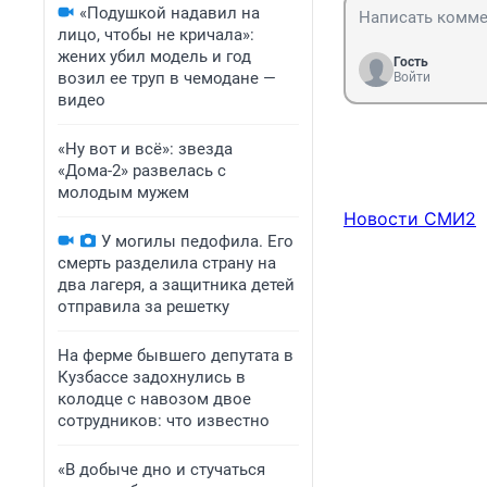
«Подушкой надавил на
лицо, чтобы не кричала»:
жених убил модель и год
Гость
возил ее труп в чемодане —
Войти
видео
«Ну вот и всё»: звезда
«Дома-2» развелась с
молодым мужем
Новости СМИ2
У могилы педофила. Его
смерть разделила страну на
два лагеря, а защитника детей
отправила за решетку
На ферме бывшего депутата в
Кузбассе задохнулись в
колодце с навозом двое
сотрудников: что известно
«В добыче дно и стучаться