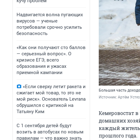
кучу проблем
Надвигается волна пугающих
вирусов — ученые
потребовали срочно усилить
безопасность
«Как они получают сто баллов
— серьезный вопрос». О
кризисе ЕГЭ, всего
образования и ужасах
приемной кампании
«Если сверху летит ракета и
Большая часть доходо
сжигает мой товар, то это не
Источник: 
Артём Устю
мой риск». Основатель Levrana
обрушился с критикой на
Татьяну Ким
Кемеровостат в 
домашних хозяйс
С 1 сентября детей будут
каждый житель 
возить в автобусах по новым
прошлого года.
правилам — что важно знать