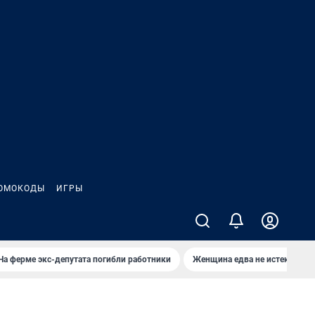
ОМОКОДЫ
ИГРЫ
На ферме экс-депутата погибли работники
Женщина едва не истекла кро