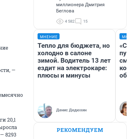
миллионера Дмитрия
Беглова
4 582
15
МНЕНИЕ
МНЕНИ
Тепло для бюджета, но
«Спут
ние
холодно в салоне
пургу»
зимой. Водитель 13 лет
смерт
ездит на электрокаре:
котор
сти, —
плюсы и минусы
обнар
жемесячно
Денис Дедюхин
и 20,1
выросла
РЕКОМЕНДУЕМ
 — 8293