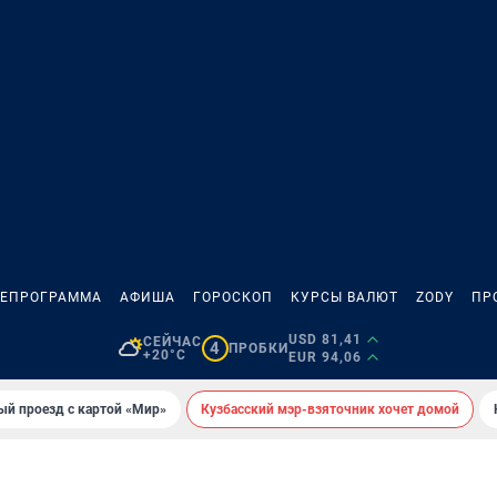
ЛЕПРОГРАММА
АФИША
ГОРОСКОП
КУРСЫ ВАЛЮТ
ZODY
ПР
USD 81,41
СЕЙЧАС
4
ПРОБКИ
+20°C
EUR 94,06
ый проезд с картой «Мир»
Кузбасский мэр-взяточник хочет домой