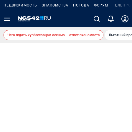
НЕДВИЖИМОСТЬ
ЗНАКОМСТВА
ПОГОДА
ФОРУМ
ТЕЛЕПРО
Чего ждать кузбассовцам осенью — ответ экономиста
Льготный про