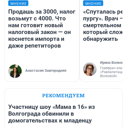
МНЕНИЕ
МНЕНИЕ
Продашь за 3000, налог
«Спуталась реч
возьмут с 4000. Что
пургу». Врач — 
нам готовит новый
смертельном д
налоговый закон — он
который слож
коснется импорта и
обнаружить
даже репетиторов
Ирина Волкова
Главврач клини
Анастасия Завгородняя
«Реабилитация 
Волковой»
РЕКОМЕНДУЕМ
Участницу шоу «Мама в 16» из
Волгограда обвинили в
домогательствах к младенцу