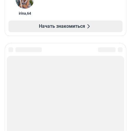
irina
,
64
Начать знакомиться