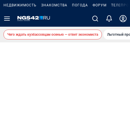
НЕДВИЖИМОСТЬ
ЗНАКОМСТВА
ПОГОДА
ФОРУМ
ТЕЛЕПРО
Чего ждать кузбассовцам осенью — ответ экономиста
Льготный про