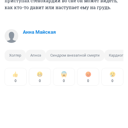
приступах стенокардии во сне он может видеть,
как кто-то давит или наступает ему на грудь.
Анна Майская
Холтер
Апноэ
Синдром внезапной смерти
Кардиогр
0
0
0
0
0