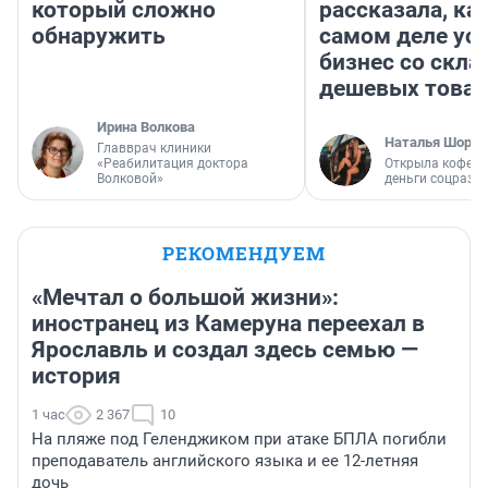
который сложно
рассказала, как
обнаружить
самом деле ус
бизнес со скл
дешевых това
Ирина Волкова
Наталья Шорох
Главврач клиники
«Реабилитация доктора
Открыла кофейн
Волковой»
деньги соцразв
РЕКОМЕНДУЕМ
«Мечтал о большой жизни»:
иностранец из Камеруна переехал в
Ярославль и создал здесь семью —
история
1 час
2 367
10
На пляже под Геленджиком при атаке БПЛА погибли
преподаватель английского языка и ее 12-летняя
дочь