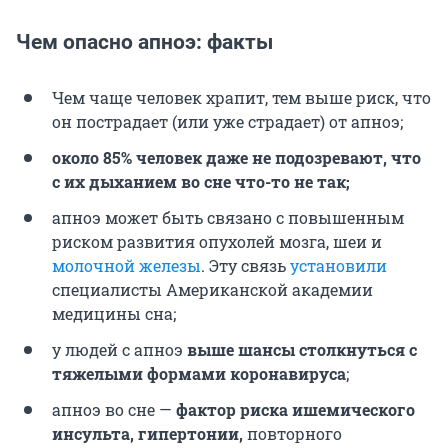
Чем опасно апноэ: факты
Чем чаще человек храпит, тем выше риск, что
он пострадает (или уже страдает) от апноэ;
около 85% человек даже не подозревают, что
с их дыханием во сне что-то не так;
апноэ может быть связано с повышенным
риском развития опухолей мозга, шеи и
молочной железы
. Эту связь
установили
специалисты Американской академии
медицины сна;
у людей с апноэ
выше шансы столкнуться с
тяжелыми формами коронавируса
;
апноэ во сне —
фактор риска ишемического
инсульта, гипертонии,
повторного