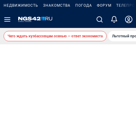
НЕДВИЖИМОСТЬ
ЗНАКОМСТВА
ПОГОДА
ФОРУМ
ТЕЛЕПРО
Чего ждать кузбассовцам осенью — ответ экономиста
Льготный про