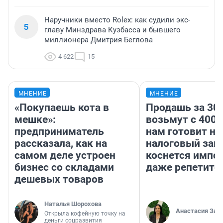
Наручники вместо Rolex: как судили экс-
5
главу Минздрава Кузбасса и бывшего
миллионера Дмитрия Беглова
4 622
15
МНЕНИЕ
МНЕНИЕ
«Покупаешь кота в
Продашь за 300
мешке»:
возьмут с 4000
предприниматель
нам готовит н
рассказала, как на
налоговый зако
самом деле устроен
коснется импор
бизнес со складами
даже репетито
дешевых товаров
Наталья Шорохова
Анастасия Зав
Открыла кофейную точку на
деньги соцразвития