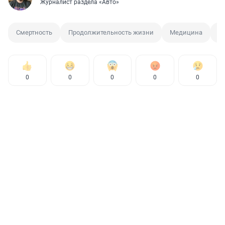
Журналист раздела «Авто»
Смертность
Продолжительность жизни
Медицина
В
0
0
0
0
0