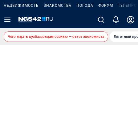
НЕДВИЖИМОСТЬ
ЗНАКОМСТВА
ПОГОДА
ФОРУМ
ТЕЛЕПРО
Чего ждать кузбассовцам осенью — ответ экономиста
Льготный про