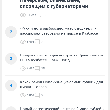
Печерском, бизнесмене,
спорящем с губернаторами
14 055
12
«Руки и ноги разбросало, ужас»: водителя и
2
пассажирку разорвало на трассе в Кузбассе
8 463
7
Найден инвестор для достройки Крапивинской
3
ГЭС в Кузбассе — зам Шойгу
6 435
35
Какой район Новокузнецка самый лучший для
4
жизни — опрос
5 861
5
Новый логистический центр за 2 млрд рублей и