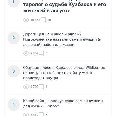
Новости СМИ2
ТОП 5
«Плохо, как никогда до этого»:
1
таролог о судьбе Кузбасса и его
жителей в августе
15 463
30
Дороги целые и школы рядом?
2
Новокузнечане назвали самый лучший (и
дешевый) район для жизни
9 362
4