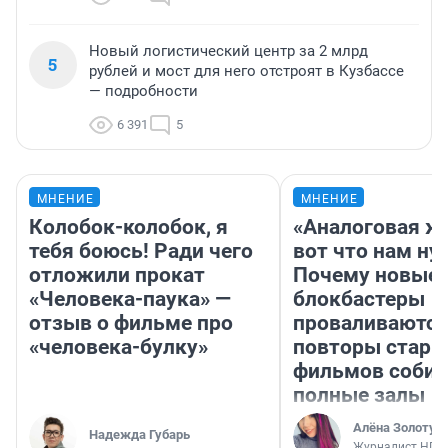
Обрушившийся в Кузбассе склад Wildberries
3
планирует возобновить работу — что
происходит внутри
6 766
9
Какой район Новокузнецка самый лучший
4
для жизни — опрос
6 417
5
Новый логистический центр за 2 млрд
5
рублей и мост для него отстроят в Кузбассе
— подробности
6 391
5
МНЕНИЕ
МНЕНИЕ