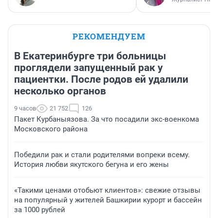
Колобок-колобок, я
«Аналоговая ж
тебя боюсь! Ради чего
вот что нам ну
отложили прокат
Почему новые
«Человека-паука» —
блокбастеры
отзыв о фильме про
проваливаются,
«человека-булку»
повторы стары
фильмов соби
полные залы
Алёна Золотух
Надежда Губарь
Журналист НГС
РЕКОМЕНДУЕМ
В Екатеринбурге три больницы
проглядели запущенный рак у
пациентки. После родов ей удалили
несколько органов