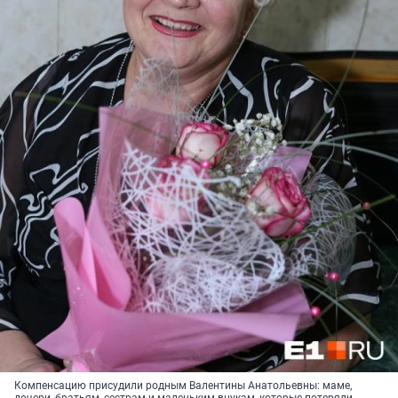
Компенсацию присудили родным Валентины Анатольевны: маме,
дочери, братьям, сестрам и маленьким внукам, которые потеряли