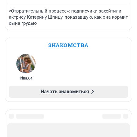
9 часов
21 752
126
Пакет Курбаныязова. За что посадили экс-военкома
Московского района
Победили рак и стали родителями вопреки всему.
История любви якутского бегуна и его жены
«Такими ценами отобьют клиентов»: свежие отзывы
на популярный у жителей Башкирии курорт и бассейн
за 1000 рублей
«Отвратительный процесс»: подписчики захейтили
актрису Катерину Шпицу, показавшую, как она кормит
сына грудью
ЗНАКОМСТВА