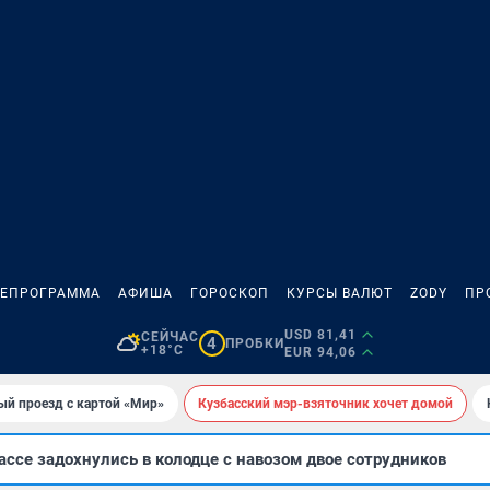
ЛЕПРОГРАММА
АФИША
ГОРОСКОП
КУРСЫ ВАЛЮТ
ZODY
ПР
USD 81,41
СЕЙЧАС
4
ПРОБКИ
+18°C
EUR 94,06
ый проезд с картой «Мир»
Кузбасский мэр-взяточник хочет домой
ссе задохнулись в колодце с навозом двое сотрудников