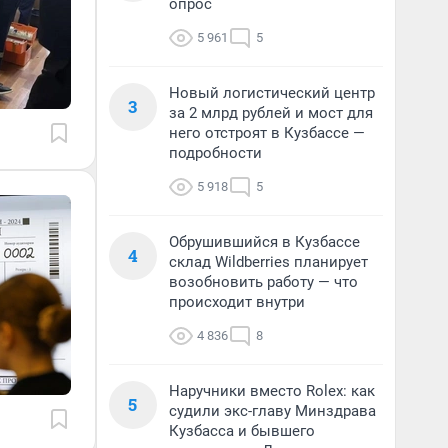
опрос
5 961
5
Новый логистический центр
3
за 2 млрд рублей и мост для
него отстроят в Кузбассе —
подробности
5 918
5
Обрушившийся в Кузбассе
4
склад Wildberries планирует
возобновить работу — что
происходит внутри
4 836
8
Наручники вместо Rolex: как
5
судили экс-главу Минздрава
Кузбасса и бывшего