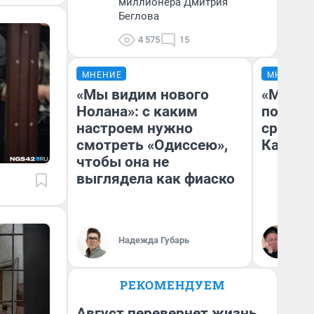
миллионера Дмитрия
Беглова
4 575
15
МНЕНИЕ
МНЕНИЕ
«Мы видим нового
«Машин
Нолана»: с каким
полете
настроем нужно
сравни
смотреть «Одиссею»,
Казахс
чтобы она не
выглядела как фиаско
Надежда Губарь
Ан
РЕКОМЕНДУЕМ
Август перевернет жизнь