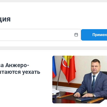
ция
Примен
ва Анжеро-
таются уехать