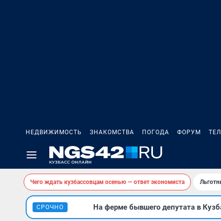
НЕДВИЖИМОСТЬ
ЗНАКОМСТВА
ПОГОДА
ФОРУМ
ТЕ
Чего ждать кузбассовцам осенью — ответ экономиста
Льготн
На ферме бывшего депутата в Кузба
СРОЧНО