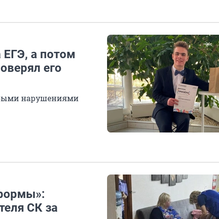
 ЕГЭ, а потом
роверял его
рубыми нарушениями
 формы»:
теля СК за