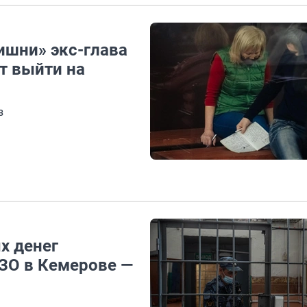
ишни» экс-глава
т выйти на
з
х денег
ИЗО в Кемерове —