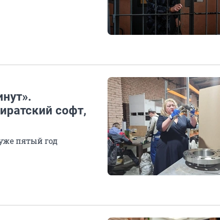
инут».
иратский софт,
уже пятый год