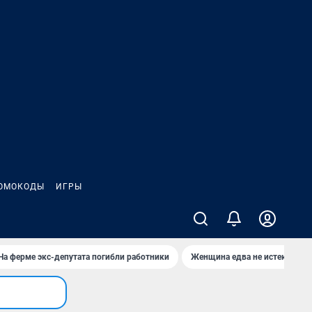
ОМОКОДЫ
ИГРЫ
На ферме экс-депутата погибли работники
Женщина едва не истекла кро