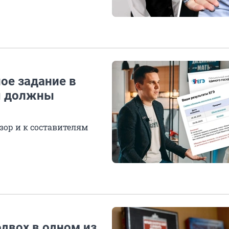
ое задание в
ты должны
зор и к составителям
одвох в одном из