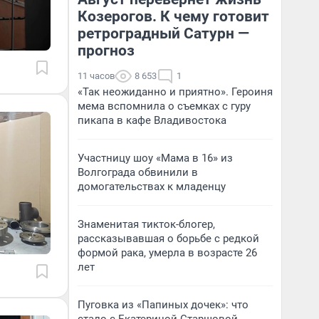
Козерогов. К чему готовит
ретроградный Сатурн —
прогноз
11 часов
8 653
1
«Так неожиданно и приятно». Героиня
мема вспомнила о съемках с гуру
пикапа в кафе Владивостока
Участницу шоу «Мама в 16» из
Волгограда обвинили в
домогательствах к младенцу
Знаменитая тикток-блогер,
рассказывавшая о борьбе с редкой
формой рака, умерла в возрасте 26
лет
Пуговка из «Папиных дочек»: что