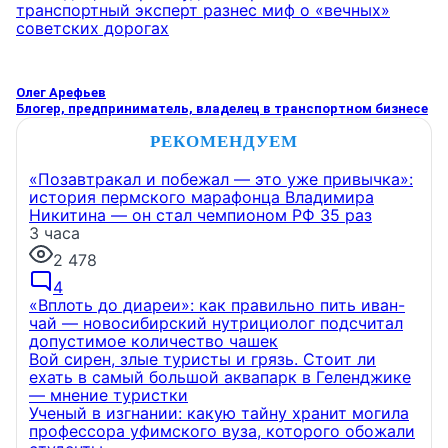
транспортный эксперт разнес миф о «вечных»
советских дорогах
Олег Арефьев
Блогер, предприниматель, владелец в транспортном бизнесе
РЕКОМЕНДУЕМ
«Позавтракал и побежал — это уже привычка»:
история пермского марафонца Владимира
Никитина — он стал чемпионом РФ 35 раз
3 часа
2 478
4
«Вплоть до диареи»: как правильно пить иван-
чай — новосибирский нутрициолог подсчитал
допустимое количество чашек
Вой сирен, злые туристы и грязь. Стоит ли
ехать в самый большой аквапарк в Геленджике
— мнение туристки
Ученый в изгнании: какую тайну хранит могила
профессора уфимского вуза, которого обожали