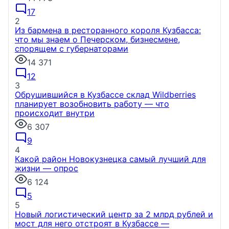
17
2
Из бармена в ресторанного короля Кузбасса:
что мы знаем о Печерском, бизнесмене,
спорящем с губернаторами
14 371
12
3
Обрушившийся в Кузбассе склад Wildberries
планирует возобновить работу — что
происходит внутри
6 307
9
4
Какой район Новокузнецка самый лучший для
жизни — опрос
6 124
5
5
Новый логистический центр за 2 млрд рублей и
мост для него отстроят в Кузбассе —