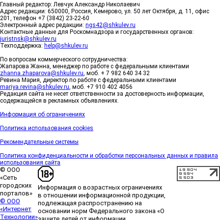
Главный редактор: Левчук Александр Николаевич
Адрес редакции: 650000, Россия, Кемерово, ул. 50 лет Октября, д. 11, офис
201, телефон +7 (3842) 23-22-60
Электронный адрес редакции:
ngs42@shkulev.ru
Контактные данные для Роскомнадзора и государственных органов:
juristnsk@shkulev.ru
Техподдержка:
help@shkulev.ru
По вопросам коммерческого сотрудничества:
Жапарова Жанна, менеджер по работе с федеральными клиентами
zhanna.zhaparova@shkulev.ru
, моб. + 7 982 640 34 32
Ревина Мария, директор по работе с федеральными клиентами
mariya.revina@shkulev.ru
, моб. +7 910 402 4056
Редакция сайта не несет ответственности за достоверность информации,
содержащейся в рекламных объявлениях.
Информация об ограничениях
Политика использования cookies
Рекомендательные системы
Политика конфиденциальности и обработки персональных данных и правила
использования сайта
© ООО
«Сеть
городских
Информация о возрастных ограничениях
порталов»
в отношении информационной продукции,
© ООО
подлежащая распространению на
«Интернет
основании норм Федерального закона «О
Технологии»
защите детей от информации,