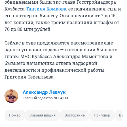
обвиняемыми были экс-глава Госстройнадзора
Кузбасса
Танзиля Комкова
, ее подчиненная, сын и
его партнер по бизнесу. Они получили от 7 до 15
лет колонии, также троим назначили штрафы от
70 до 80 млн рублей.
Сейчас в суде продолжается рассмотрение еще
одного уголовного дела — в отношении бывшего
главы МЧС Кузбасса Александра Мамонтова и
бывшего начальника отдела надзорной
деятельности и профилактической работы
Григория Терентьева.
Александр Левчук
Главный редактор NGS42.RU
Пожар
Зимняя вишня
Возгорание
Приговор
Взят