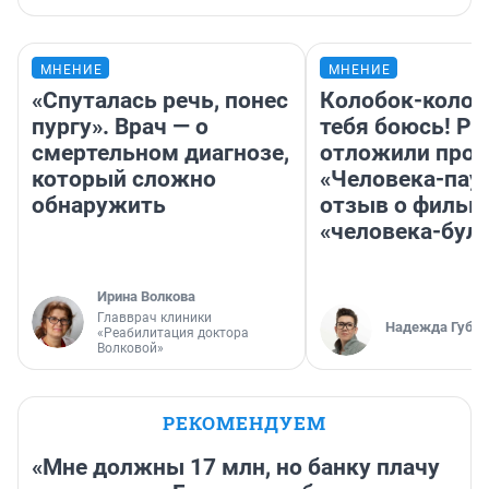
МНЕНИЕ
МНЕНИЕ
«Спуталась речь, понес
Колобок-колобо
пургу». Врач — о
тебя боюсь! Ра
смертельном диагнозе,
отложили прок
который сложно
«Человека-пау
обнаружить
отзыв о фильм
«человека-бул
Ирина Волкова
Главврач клиники
Надежда Губар
«Реабилитация доктора
Волковой»
РЕКОМЕНДУЕМ
«Мне должны 17 млн, но банку плачу