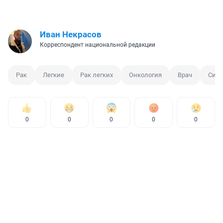
Иван Некрасов
Корреспондент национальной редакции
Рак
Легкие
Рак легких
Онкология
Врач
Сим
0
0
0
0
0