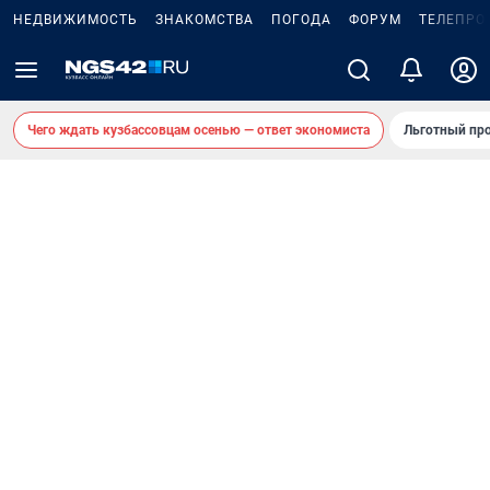
НЕДВИЖИМОСТЬ
ЗНАКОМСТВА
ПОГОДА
ФОРУМ
ТЕЛЕПРО
Чего ждать кузбассовцам осенью — ответ экономиста
Льготный про