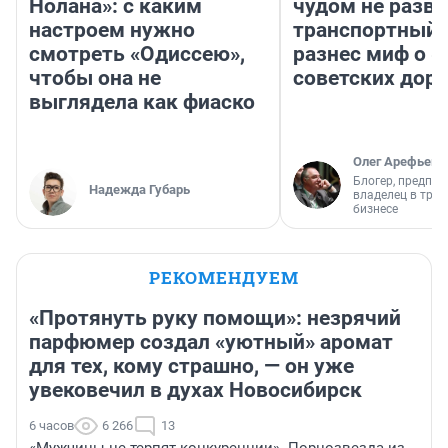
Нолана»: с каким
чудом не разва
настроем нужно
транспортный 
смотреть «Одиссею»,
разнес миф о 
чтобы она не
советских доро
выглядела как фиаско
Олег Арефьев
Блогер, предпри
Надежда Губарь
владелец в тра
бизнесе
РЕКОМЕНДУЕМ
«Протянуть руку помощи»: незрячий
парфюмер создал «уютный» аромат
для тех, кому страшно, — он уже
увековечил в духах Новосибирск
6 часов
6 266
13