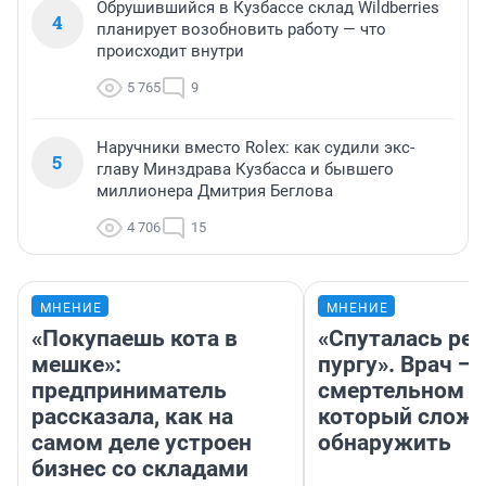
Обрушившийся в Кузбассе склад Wildberries
4
планирует возобновить работу — что
происходит внутри
5 765
9
Наручники вместо Rolex: как судили экс-
5
главу Минздрава Кузбасса и бывшего
миллионера Дмитрия Беглова
4 706
15
МНЕНИЕ
МНЕНИЕ
«Покупаешь кота в
«Спуталась реч
мешке»:
пургу». Врач — 
предприниматель
смертельном д
рассказала, как на
который слож
самом деле устроен
обнаружить
бизнес со складами