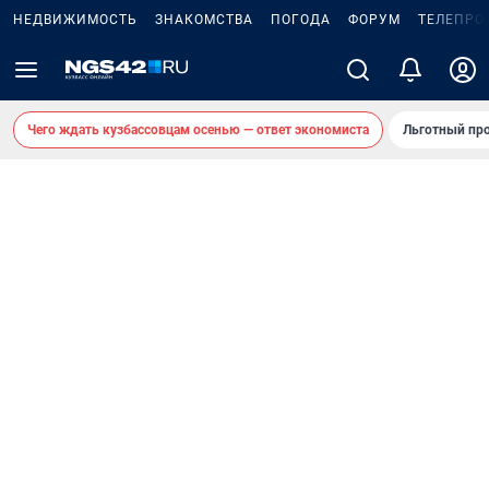
НЕДВИЖИМОСТЬ
ЗНАКОМСТВА
ПОГОДА
ФОРУМ
ТЕЛЕПРО
Чего ждать кузбассовцам осенью — ответ экономиста
Льготный про