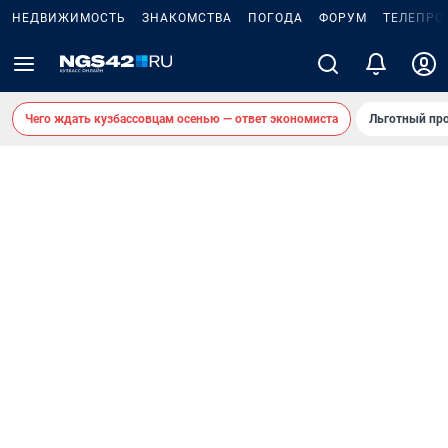
НЕДВИЖИМОСТЬ
ЗНАКОМСТВА
ПОГОДА
ФОРУМ
ТЕЛЕПРО
Чего ждать кузбассовцам осенью — ответ экономиста
Льготный про