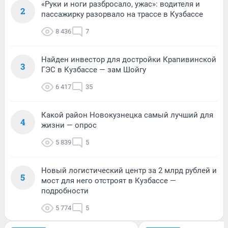
«Руки и ноги разбросало, ужас»: водителя и
2
пассажирку разорвало на трассе в Кузбассе
8 436
7
Найден инвестор для достройки Крапивинской
3
ГЭС в Кузбассе — зам Шойгу
6 417
35
Какой район Новокузнецка самый лучший для
4
жизни — опрос
5 839
5
Новый логистический центр за 2 млрд рублей и
5
мост для него отстроят в Кузбассе —
подробности
5 774
5