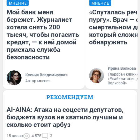
МНЕНИЕ
МНЕНИЕ
Мой банк меня
«Спуталась речь
бережет. Журналист
пургу». Врач — о
хотела снять 200
смертельном ди
тысяч, чтобы погасить
который сложн
кредит, — к ней домой
обнаружить
приехала служба
безопасности
Ирина Волкова
Главврач клиник
Ксения Владимирская
«Реабилитация д
Автор мнения
Волковой»
РЕКОМЕНДУЕМ
AI-AINA: Атака на соцсети депутатов,
бюджета вузов не хватило лучшим и
сколько стоит арбуз
15 часов
4 575
3