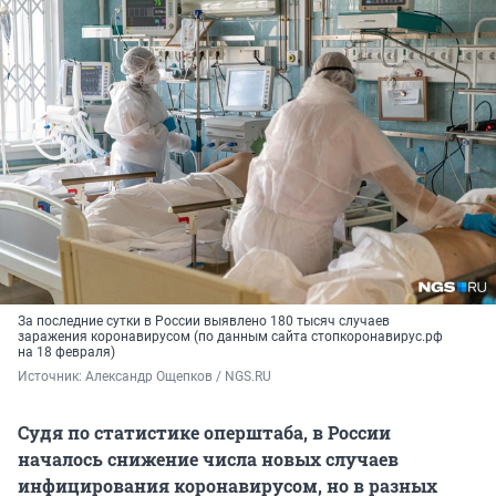
За последние сутки в России выявлено 180 тысяч случаев
заражения коронавирусом (по данным сайта стопкоронавирус.рф
на 18 февраля)
Источник: 
Александр Ощепков / NGS.RU
Судя по статистике оперштаба, в России
началось снижение числа новых случаев
инфицирования коронавирусом, но в разных