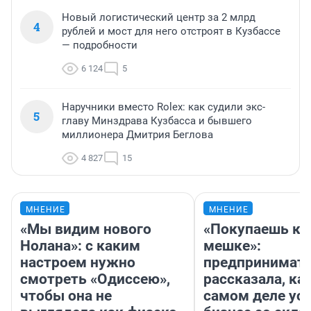
Новый логистический центр за 2 млрд
4
рублей и мост для него отстроят в Кузбассе
— подробности
6 124
5
Наручники вместо Rolex: как судили экс-
5
главу Минздрава Кузбасса и бывшего
миллионера Дмитрия Беглова
4 827
15
МНЕНИЕ
МНЕНИЕ
«Мы видим нового
«Покупаешь ко
Нолана»: с каким
мешке»:
настроем нужно
предпринимат
смотреть «Одиссею»,
рассказала, как
чтобы она не
самом деле ус