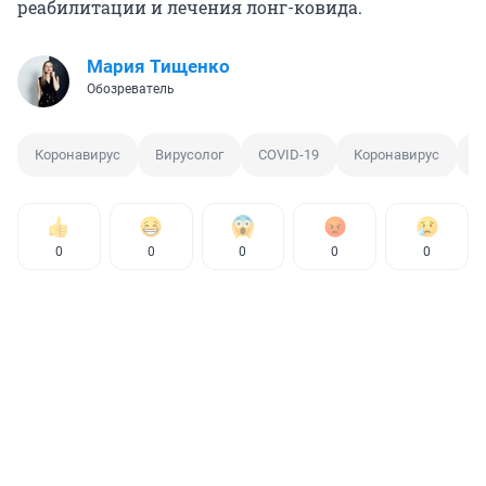
реабилитации и лечения лонг-ковида.
Мария Тищенко
Обозреватель
Коронавирус
Вирусолог
COVID-19
Коронавирус
Ш
0
0
0
0
0