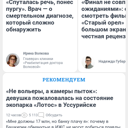
«Спуталась речь, понес
«Финал не совпа
пургу». Врач — о
ожиданиями»: с
смертельном диагнозе,
смотреть филь
который сложно
«Старый орел» 
обнаружить
большом экран
честная реценз
Ирина Волкова
Главврач клиники
Надежда Губарь
«Реабилитация доктора
Волковой»
РЕКОМЕНДУЕМ
«Не вольеры, а камеры пыток»:
девушка пожаловалась на состояние
экопарка «Лотос» в Уссурийске
12 часов
5 113
Обсудить
«Мне должны 17 млн, но банку плачу я»: почему в
Башкирии обманутые в ИЖС не могут добиться правды