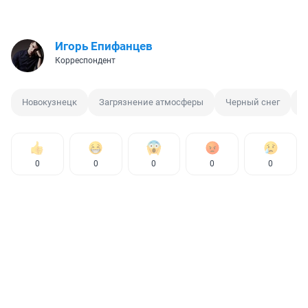
Игорь Епифанцев
Корреспондент
Новокузнецк
Загрязнение атмосферы
Черный снег
Р
0
0
0
0
0