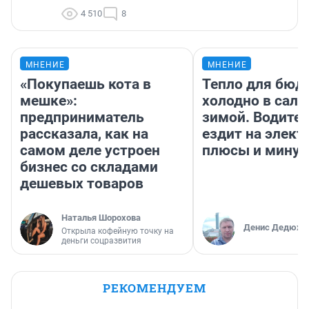
4 510
8
МНЕНИЕ
МНЕНИЕ
«Покупаешь кота в
Тепло для бюд
мешке»:
холодно в сало
предприниматель
зимой. Водител
рассказала, как на
ездит на элект
самом деле устроен
плюсы и мину
бизнес со складами
дешевых товаров
Наталья Шорохова
Денис Дедюхи
Открыла кофейную точку на
деньги соцразвития
РЕКОМЕНДУЕМ