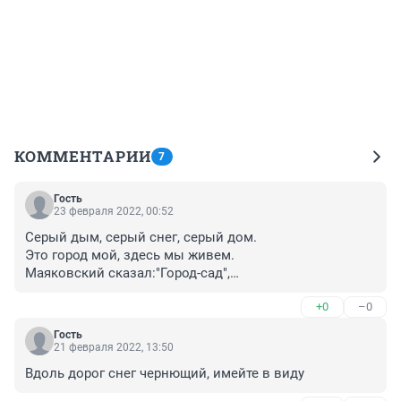
КОММЕНТАРИИ
7
Гость
23 февраля 2022, 00:52
Серый дым, серый снег, серый дом.

Это город мой, здесь мы живем.

Маяковский сказал:"Город-сад",

Правда лет девяносто назад.

+0
–0
Серый дым, серый снег, серый дом

И отравленный водоем.

Гость
Ночью выбросы, утренний смог

21 февраля 2022, 13:50
Вдоль дорог.

Вдоль дорог снег чернющий, имейте в виду
Серый дым, серый снег, серый дом.

Подступают разрезы кругом,
