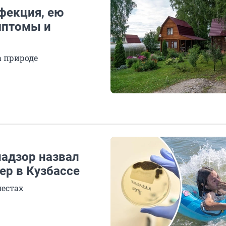
фекция, ею
мптомы и
а природе
адзор назвал
ер в Кузбассе
местах