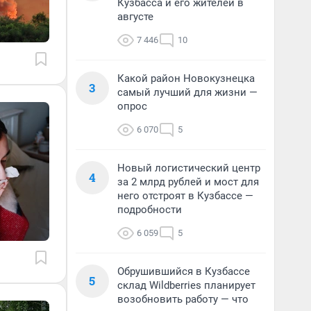
Кузбасса и его жителей в
августе
7 446
10
Какой район Новокузнецка
3
самый лучший для жизни —
опрос
6 070
5
Новый логистический центр
4
за 2 млрд рублей и мост для
него отстроят в Кузбассе —
подробности
6 059
5
Обрушившийся в Кузбассе
5
склад Wildberries планирует
возобновить работу — что