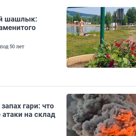
ый шашлык:
аменитого
под 50 лет
апах гари: что
 атаки на склад