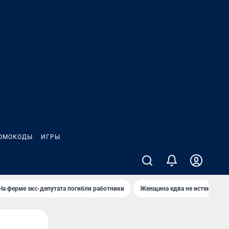
ОМОКОДЫ
ИГРЫ
На ферме экс-депутата погибли работники
Женщина едва не истекла кро