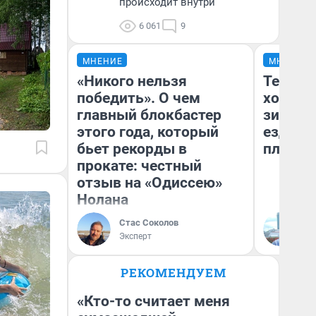
происходит внутри
6 061
9
МНЕНИЕ
МНЕНИЕ
«Никого нельзя
Тепло 
победить». О чем
холодн
главный блокбастер
зимой.
этого года, который
ездит н
бьет рекорды в
плюсы 
прокате: честный
отзыв на «Одиссею»
Нолана
Стас Соколов
Д
Эксперт
РЕКОМЕНДУЕМ
«Кто-то считает меня