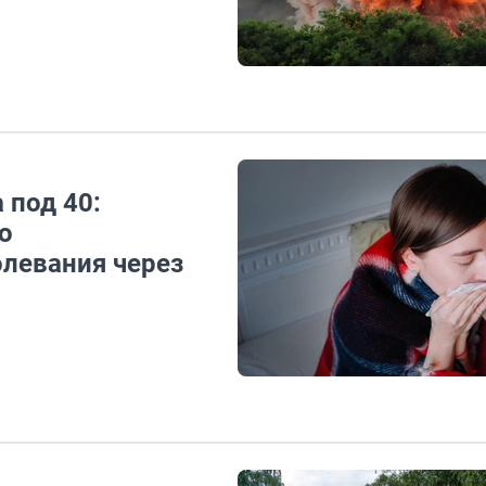
 под 40:
о
олевания через