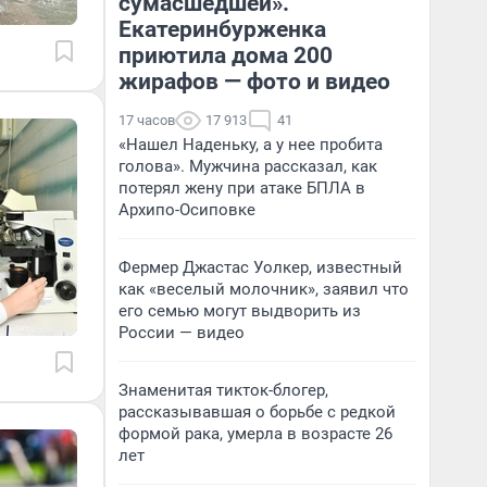
сумасшедшей».
Екатеринбурженка
приютила дома 200
жирафов — фото и видео
17 часов
17 913
41
«Нашел Наденьку, а у нее пробита
голова». Мужчина рассказал, как
потерял жену при атаке БПЛА в
Архипо-Осиповке
Фермер Джастас Уолкер, известный
как «веселый молочник», заявил что
его семью могут выдворить из
России — видео
Знаменитая тикток-блогер,
рассказывавшая о борьбе с редкой
формой рака, умерла в возрасте 26
лет