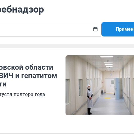
ребнадзор
Примен
товской области
ВИЧ и гепатитом
ти
пустя полтора года