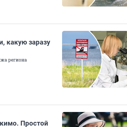
, какую заразу
яжа региона
скимо. Простой