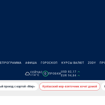
ЛЕПРОГРАММА
АФИША
ГОРОСКОП
КУРСЫ ВАЛЮТ
ZODY
ПР
USD 82,17
СЕЙЧАС
0
ПРОБКИ
+14°C
EUR 94,84
ый проезд с картой «Мир»
Кузбасский мэр-взяточник хочет домой