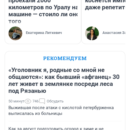
проехали 2000
коснется импор
километров по Уралу на
даже репетито
машине — стоило ли оно
того
Екатерина Литкевич
Анастасия Зав
РЕКОМЕНДУЕМ
«Уголовник я, родные со мной не
общаются»: как бывший «афганец» 30
лет живет в землянке посреди леса
под Рязанью
50 минут
746
Обсудить
Выжившая после атаки с кислотой петербурженка
выписалась из больницы
Как за август подготовить огород к зиме и не