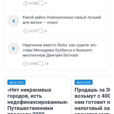
6 228
5
Какой район Новокузнецка самый лучший
4
для жизни — опрос
6 217
5
Наручники вместо Rolex: как судили экс-
5
главу Минздрава Кузбасса и бывшего
миллионера Дмитрия Беглова
4 935
15
МНЕНИЕ
МНЕНИЕ
«Нет некрасивых
Продашь за 300
городов, есть
возьмут с 4000
недофинансированные».
нам готовит н
Путешественники
налоговый зако