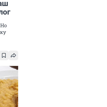
ваш
лог
 Но
йку