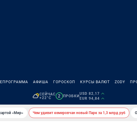
ЛЕПРОГРАММА
АФИША
ГОРОСКОП
КУРСЫ ВАЛЮТ
ZODY
ПР
USD 82,17
СЕЙЧАС
2
ПРОБКИ
+22°C
EUR 94,84
картой «Мир»
Чем удивит кемеровчан новый Парк за 1,3 млрд руб
О