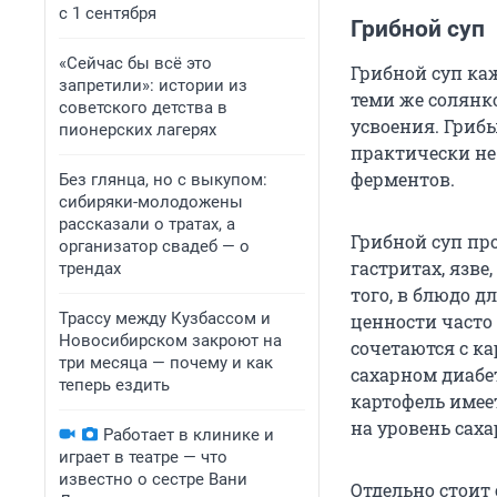
с 1 сентября
Грибной суп
«Сейчас бы всё это
Грибной суп ка
запретили»: истории из
теми же солянк
советского детства в
усвоения. Гриб
пионерских лагерях
практически не
ферментов.
Без глянца, но с выкупом:
сибиряки-молодожены
рассказали о тратах, а
Грибной суп пр
организатор свадеб — о
гастритах, язв
трендах
того, в блюдо д
Трассу между Кузбассом и
ценности часто
Новосибирском закроют на
сочетаются с к
три месяца — почему и как
сахарном диабе
теперь ездить
картофель имее
на уровень саха
Работает в клинике и
играет в театре — что
известно о сестре Вани
Отдельно стоит 