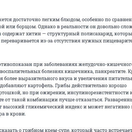
жется достаточно легким блюдом, особенно по сравне
ой или борщом. Однако в реальности он довольно сло
ы содержат хитин — структурный полисахарид, котор
 переваривается из-за отсутствия нужных пищеварит
отивопоказан при заболеваниях желудочно-кишечного
е, воспалительных болезнях кишечника, панкреатите. 
ля более выразительного вкуса и увеличения питатель
 добавляют картофель. Грибы действительно хорошо
артошкой, но при ожирении, инсулинорезистентности 
те от такой комбинации лучше отказаться. Разваренн
т высокий гликемический индекс и может негативно
ра в крови.
сказать о грибном крем-супе, который часто встречает