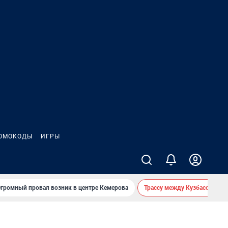
ОМОКОДЫ
ИГРЫ
громный провал возник в центре Кемерова
Трассу между Кузбассом и 