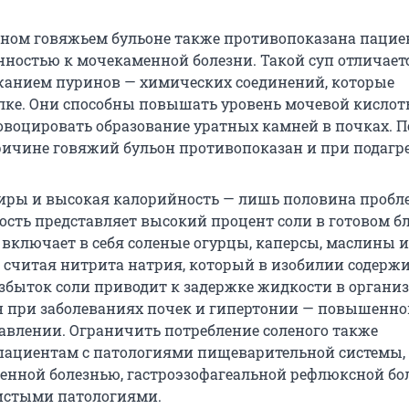
ном говяжьем бульоне также противопоказана пацие
ностью к мочекаменной болезни. Такой суп отличает
анием пуринов — химических соединений, которые
елке. Они способны повышать уровень мочевой кислот
овоцировать образование уратных камней в почках. П
ичине говяжий бульон противопоказан и при подагре
ры и высокая калорийность — лишь половина пробл
сть представляет высокий процент соли в готовом б
 включает в себя соленые огурцы, каперсы, маслины 
е считая нитрита натрия, который в изобилии содержи
избыток соли приводит к задержке жидкости в органи
 при заболеваниях почек и гипертонии — повышенн
авлении. Ограничить потребление соленого также
пациентам с патологиями пищеварительной системы,
венной болезнью, гастроэзофагеальной рефлюксной бо
истыми патологиями.