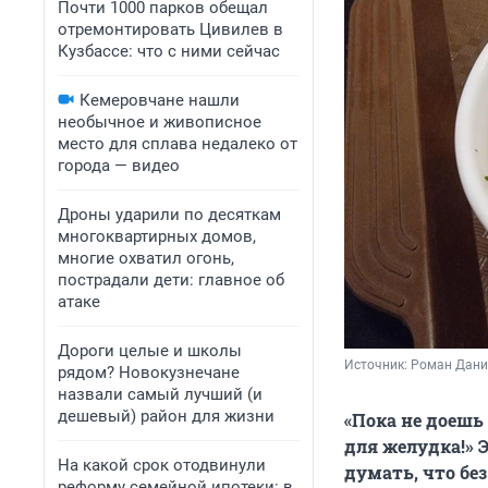
Почти 1000 парков обещал
отремонтировать Цивилев в
Кузбассе: что с ними сейчас
Кемеровчане нашли
необычное и живописное
место для сплава недалеко от
города — видео
Дроны ударили по десяткам
многоквартирных домов,
многие охватил огонь,
пострадали дети: главное об
атаке
Дороги целые и школы
Источник: 
Роман Данил
рядом? Новокузнечане
назвали самый лучший (и
дешевый) район для жизни
«Пока не доешь 
для желудка!» 
На какой срок отодвинули
думать, что бе
реформу семейной ипотеки: в