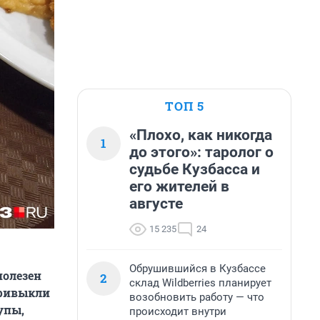
ТОП 5
«Плохо, как никогда
1
до этого»: таролог о
судьбе Кузбасса и
его жителей в
августе
15 235
24
Обрушившийся в Кузбассе
полезен
2
склад Wildberries планирует
привыкли
возобновить работу — что
упы,
происходит внутри