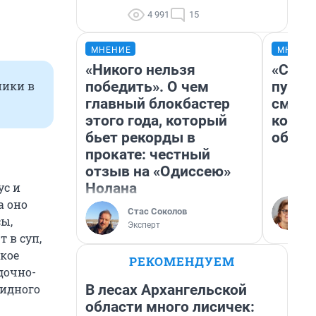
4 991
15
МНЕНИЕ
МНЕНИ
«Никого нельзя
«Спут
победить». О чем
пургу»
ники в
главный блокбастер
смерт
этого года, который
котор
бьет рекорды в
обнар
прокате: честный
отзыв на «Одиссею»
Нолана
ус и
а оно
Стас Соколов
сы,
Эксперт
 в суп,
кое
РЕКОМЕНДУЕМ
дочно-
В лесах Архангельской
пидного
области много лисичек: