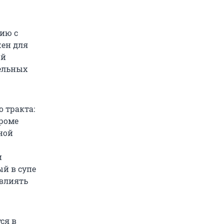
нию с
жен для
ый
ельных
 тракта:
Кроме
ной
и
ый в супе
 влиять
ся в