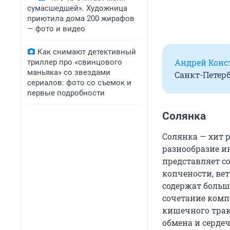
сумасшедшей». Художница
приютила дома 200 жирафов
— фото и видео
Как снимают детективный
Андрей Конс
триллер про «свинцового
маньяка» со звездами
Санкт-Петерб
сериалов: фото со съемок и
первые подробности
Солянка
Солянка — хит 
разнообразие и
представляет со
копчености, ве
содержат больш
сочетание комп
кишечного трак
обмена и серде