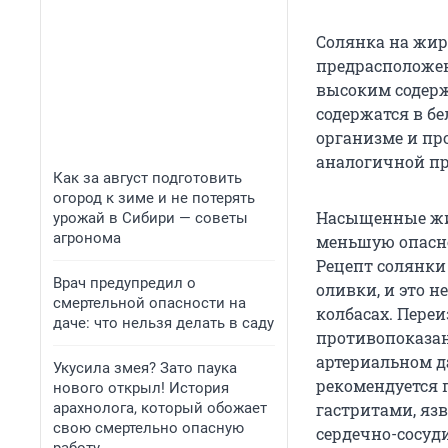
Солянка на жир
предрасположен
высоким содерж
содержатся в б
организме и пр
аналогичной пр
Как за август подготовить
огород к зиме и не потерять
Насыщенные жи
урожай в Сибири — советы
агронома
меньшую опасно
Рецепт солянки
Врач предупредил о
оливки, и это н
смертельной опасности на
колбасах. Пере
даче: что нельзя делать в саду
противопоказан
артериальном д
Укусила змея? Зато паука
рекомендуется 
нового открыл! История
арахнолога, который обожает
гастритами, яз
свою смертельно опасную
сердечно-сосуд