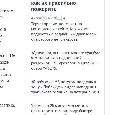
как их правильно
пожарить
нтам с
ся
4 часа
6 269
4
Теряет зрение, но гоняет на
ы в
мотоцикле и скейте. Как живет
подросток с редчайшим диагнозом,
о
от которого нет лекарств
.
«Девчонки, вы испытываете судьбу»:
емы. Не
что творится в подпольной
люде.
рюмочной на Березовой в Рязани —
или
обзор YA62.RU
тся в
зме и
«Я тебя счас ***, петухом поедешь в
ом
зону!» Публикуем видео нападения
уральского гопника на ветерана СВО
лезнью,
Успеть за 25 минут: что можно
приготовить в сковороде быстро —