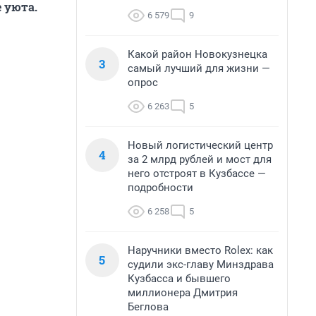
 уюта.
6 579
9
Какой район Новокузнецка
3
самый лучший для жизни —
опрос
6 263
5
Новый логистический центр
4
за 2 млрд рублей и мост для
него отстроят в Кузбассе —
подробности
6 258
5
Наручники вместо Rolex: как
5
судили экс-главу Минздрава
Кузбасса и бывшего
миллионера Дмитрия
Беглова