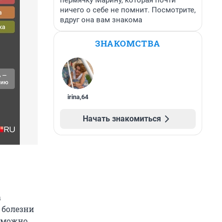
пермячку Марину, которая почти
ничего о себе не помнит. Посмотрите,
вдруг она вам знакома
ЗНАКОМСТВА
irina
,
64
Начать знакомиться
а
 болезни
 можно