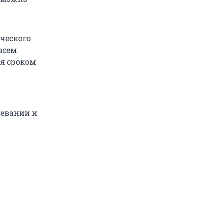
ческого
всем
ся сроком
левании и