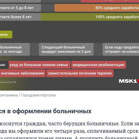
антыкина / Городские порталы
ся в оформлении больничных
коснутся граждан, часто берущих больничные. Если з
ода вы оформили его четыре раза, оплачиваемый срок
з ограничится тремя днями. А продлить больничный