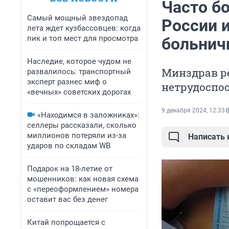
Часто бо
Самый мощный звездопад
России 
лета ждет кузбассовцев: когда
пик и топ мест для просмотра
больнич
Наследие, которое чудом не
Минздрав р
развалилось: транспортный
эксперт разнес миф о
нетрудоспо
«вечных» советских дорогах
9 декабря 2024, 12:33
«Находимся в заложниках»:
селлеры рассказали, сколько
миллионов потеряли из-за
Написать
ударов по складам WB
Подарок на 18-летие от
мошенников: как новая схема
с «переоформлением» номера
оставит вас без денег
Китай попрощается с