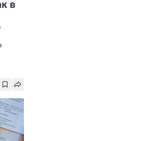
ак в
е
в