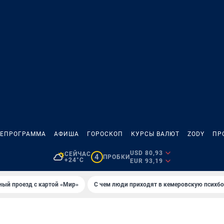
ЛЕПРОГРАММА
АФИША
ГОРОСКОП
КУРСЫ ВАЛЮТ
ZODY
ПР
USD 80,93
СЕЙЧАС
4
ПРОБКИ
+24°C
EUR 93,19
ный проезд с картой «Мир»
С чем люди приходят в кемеровскую психб