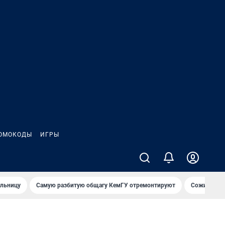
ОМОКОДЫ
ИГРЫ
ольницу
Самую разбитую общагу КемГУ отремонтируют
Сожительни