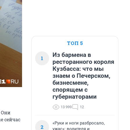
ТОП 5
Из бармена в
1
ресторанного короля
Кузбасса: что мы
знаем о Печерском,
бизнесмене,
спорящем с
губернаторами
13 999
12
 Они
е сейчас
«Руки и ноги разбросало,
2
ужас»: водителя и