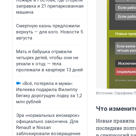
пожаре в Ростове, где сгорели
заправка и 21 припаркованная
машина
Смертную казнь предложили
вернуть — для кого. Новости 5
августа
Мать и бабушка отравили
четырех детей, чтобы они не
уехали к отцу, — тела
пролежали в квартире 13 дней
«Всё, потеряла я мужа»:
Ивлеева подарила Филиппу
Источник: 
Серафима П
Бегаку дорогущую лодку за 1,2
млн рублей
Что изменит
Эра «нормальных иномарок»
Новые правила 
официально закончена. Для
Renault и Nissan
последние полг
заблокировали возвращение
в следующий ра