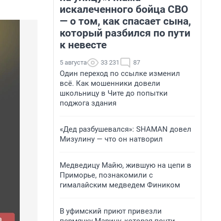
искалеченного бойца СВО
— о том, как спасает сына,
который разбился по пути
к невесте
5 августа
33 231
87
Один переход по ссылке изменил
всё. Как мошенники довели
школьницу в Чите до попытки
поджога здания
«Дед разбушевался»: SHAMAN довел
Мизулину — что он натворил
Медведицу Майю, жившую на цепи в
Приморье, познакомили с
гималайским медведем Фиником
В уфимский приют привезли