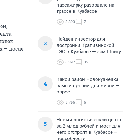
пассажирку разорвало на
трассе в Кузбассе
8 393
7
ей,
иента
Найден инвестор для
ловек
3
достройки Крапивинской
х — после
ГЭС в Кузбассе — зам Шойгу
6 397
35
Какой район Новокузнецка
4
самый лучший для жизни —
опрос
5 795
5
Новый логистический центр
5
за 2 млрд рублей и мост для
него отстроят в Кузбассе —
подробности