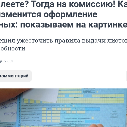
леете? Тогда на комиссию! К
изменится оформление
ных: показываем на картинк
ешил ужесточить правила выдачи листо
собности
2 653
 комментарий