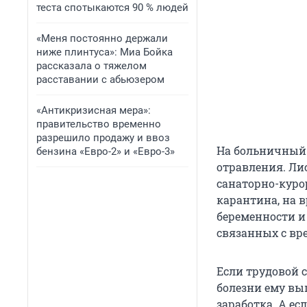
теста спотыкаются 90 % людей
«Меня постоянно держали
ниже плинтуса»: Миа Бойка
рассказала о тяжелом
расставании с абьюзером
«Антикризисная мера»:
правительство временно
разрешило продажу и ввоз
На больничный 
бензина «Евро-2» и «Евро-3»
отравления. Ли
санаторно-куро
карантина, на 
беременности и
связанных с вр
Если трудовой с
болезни ему вып
заработка. А есл