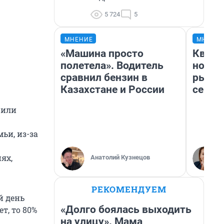
5 724
5
МНЕНИЕ
МНЕНИ
«Машина просто
Кварт
полетела». Водитель
но де
сравнил бензин в
рынок
Казахстане и России
сейча
 или
ьи, из-за
ях,
Анатолий Кузнецов
РЕКОМЕНДУЕМ
й день
«Долго боялась выходить
т, то 80%
на улицу». Мама