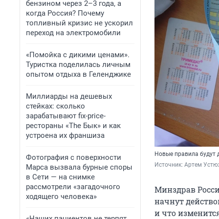
бензином через 2–3 года, а
когда Россия? Почему
топливный кризис не ускорил
переход на электромобили
«Помойка с дикими ценами».
Туристка поделилась личным
опытом отдыха в Геленджике
Миллиарды на дешевых
стейках: сколько
зарабатывают fix-price-
рестораны «The Бык» и как
устроена их франшиза
Новые правила будут д
Фотография с поверхности
Источник: 
Артем Устю
Марса вызвала бурные споры
в Сети — на снимке
рассмотрели «загадочного
Минздрав Росси
ходящего человека»
начнут действов
и что изменитс
«Наших пациентов не терпят