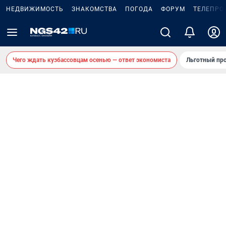
НЕДВИЖИМОСТЬ
ЗНАКОМСТВА
ПОГОДА
ФОРУМ
ТЕЛЕПРО
Чего ждать кузбассовцам осенью — ответ экономиста
Льготный про