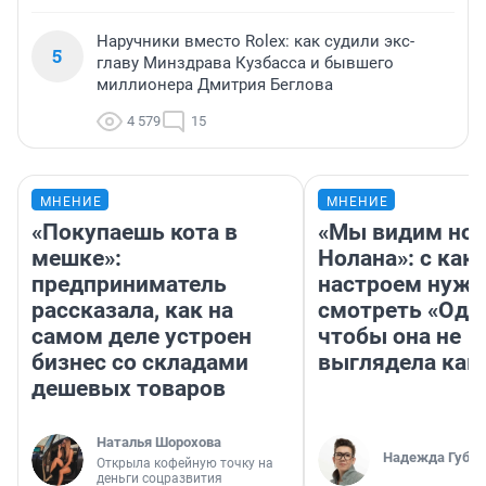
Наручники вместо Rolex: как судили экс-
5
главу Минздрава Кузбасса и бывшего
миллионера Дмитрия Беглова
4 579
15
МНЕНИЕ
МНЕНИЕ
«Покупаешь кота в
«Мы видим нов
мешке»:
Нолана»: с как
предприниматель
настроем нужн
рассказала, как на
смотреть «Оди
самом деле устроен
чтобы она не
бизнес со складами
выглядела как
дешевых товаров
Наталья Шорохова
Надежда Губар
Открыла кофейную точку на
деньги соцразвития