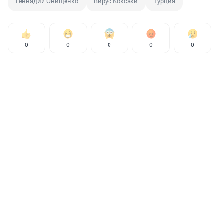
Геннадий Онищенко
Вирус Коксаки
Турция
0
0
0
0
0