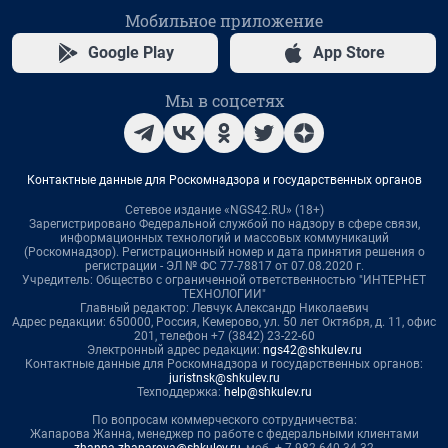
Мобильное приложение
Google Play
App Store
Мы в соцсетях
Контактные данные для Роскомнадзора и государственных органов
Сетевое издание «NGS42.RU» (18+)
Зарегистрировано Федеральной службой по надзору в сфере связи,
информационных технологий и массовых коммуникаций
(Роскомнадзор). Регистрационный номер и дата принятия решения о
регистрации - ЭЛ № ФС 77-78817 от 07.08.2020 г.
Учредитель: Общество с ограниченной ответственностью "ИНТЕРНЕТ
ТЕХНОЛОГИИ"
Главный редактор: Левчук Александр Николаевич
Адрес редакции: 650000, Россия, Кемерово, ул. 50 лет Октября, д. 11, офис
201, телефон +7 (3842) 23-22-60
Электронный адрес редакции:
ngs42@shkulev.ru
Контактные данные для Роскомнадзора и государственных органов:
juristnsk@shkulev.ru
Техподдержка:
help@shkulev.ru
По вопросам коммерческого сотрудничества:
Жапарова Жанна, менеджер по работе с федеральными клиентами
zhanna.zhaparova@shkulev.ru
, моб. + 7 982 640 34 32