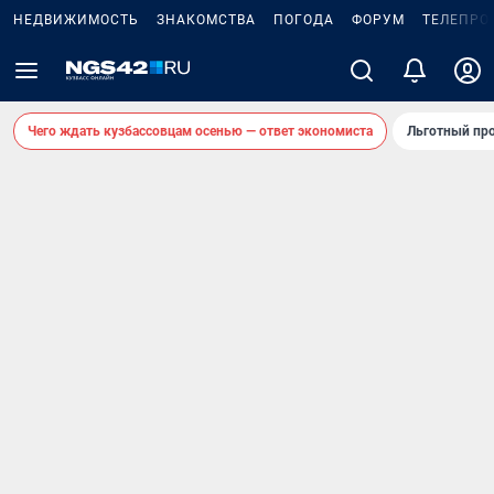
НЕДВИЖИМОСТЬ
ЗНАКОМСТВА
ПОГОДА
ФОРУМ
ТЕЛЕПРО
Чего ждать кузбассовцам осенью — ответ экономиста
Льготный про