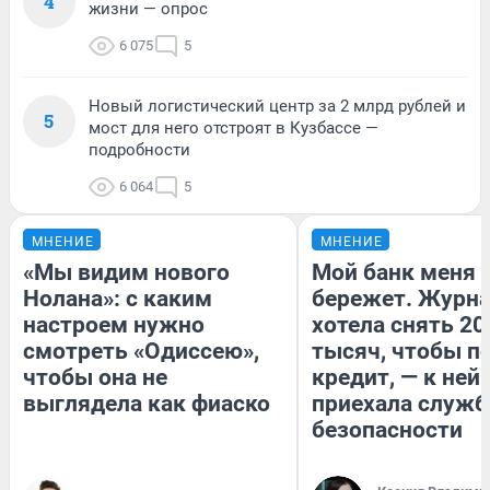
4
жизни — опрос
6 075
5
Новый логистический центр за 2 млрд рублей и
5
мост для него отстроят в Кузбассе —
подробности
6 064
5
МНЕНИЕ
МНЕНИЕ
«Мы видим нового
Мой банк меня
Нолана»: с каким
бережет. Журн
настроем нужно
хотела снять 20
смотреть «Одиссею»,
тысяч, чтобы п
чтобы она не
кредит, — к ней
выглядела как фиаско
приехала служб
безопасности