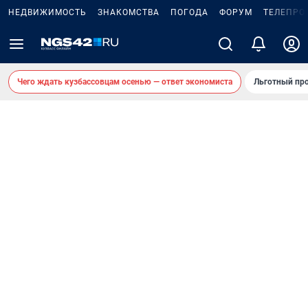
НЕДВИЖИМОСТЬ
ЗНАКОМСТВА
ПОГОДА
ФОРУМ
ТЕЛЕПРО
Чего ждать кузбассовцам осенью — ответ экономиста
Льготный про