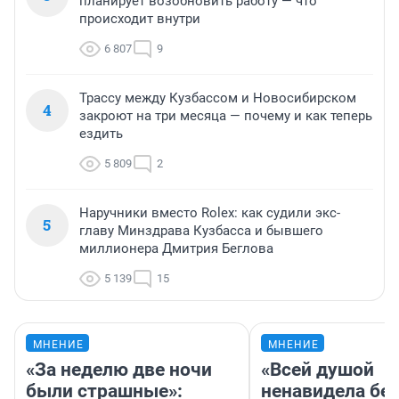
планирует возобновить работу — что
происходит внутри
6 807
9
Трассу между Кузбассом и Новосибирском
4
закроют на три месяца — почему и как теперь
ездить
5 809
2
Наручники вместо Rolex: как судили экс-
5
главу Минздрава Кузбасса и бывшего
миллионера Дмитрия Беглова
5 139
15
МНЕНИЕ
МНЕНИЕ
«За неделю две ночи
«Всей душой
были страшные»:
ненавидела бег