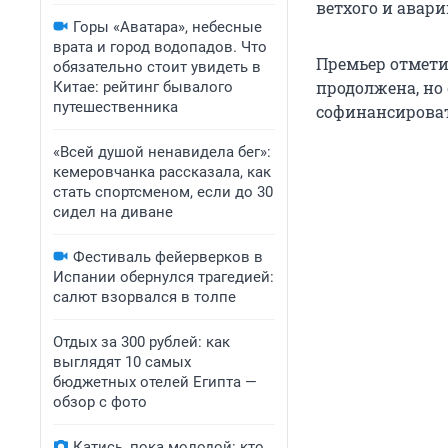
ветхого и авар
Горы «Аватара», небесные
врата и город водопадов. Что
Премьер отмети
обязательно стоит увидеть в
продолжена, но
Китае: рейтинг бывалого
путешественника
софинансироват
«Всей душой ненавидела бег»:
кемеровчанка рассказала, как
стать спортсменом, если до 30
сидел на диване
Фестиваль фейерверков в
Испании обернулся трагедией:
салют взорвался в толпе
Отдых за 300 рублей: как
выглядят 10 самых
бюджетных отелей Египта —
обзор с фото
Катись, пока молодой: кто