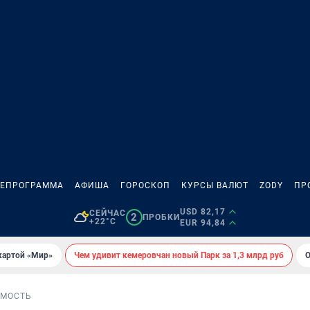
ЛЕПРОГРАММА
АФИША
ГОРОСКОП
КУРСЫ ВАЛЮТ
ZODY
ПР
USD 82,17
СЕЙЧАС
2
ПРОБКИ
+22°C
EUR 94,84
картой «Мир»
Чем удивит кемеровчан новый Парк за 1,3 млрд руб
О
МОСТЬ