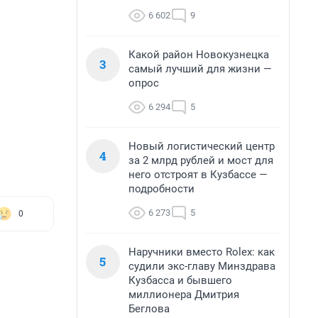
6 602
9
Какой район Новокузнецка
3
самый лучший для жизни —
опрос
6 294
5
Новый логистический центр
4
за 2 млрд рублей и мост для
него отстроят в Кузбассе —
подробности
6 273
5
0
Наручники вместо Rolex: как
5
судили экс-главу Минздрава
Кузбасса и бывшего
миллионера Дмитрия
Беглова