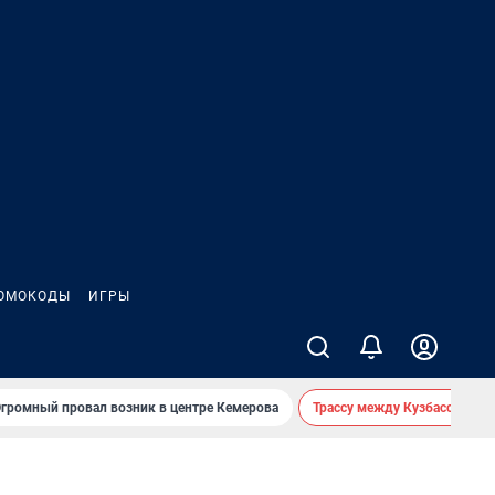
ОМОКОДЫ
ИГРЫ
громный провал возник в центре Кемерова
Трассу между Кузбассом и 