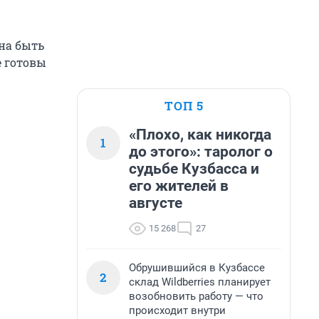
на быть
е готовы
ТОП 5
«Плохо, как никогда
1
до этого»: таролог о
судьбе Кузбасса и
его жителей в
августе
15 268
27
Обрушившийся в Кузбассе
2
склад Wildberries планирует
возобновить работу — что
происходит внутри