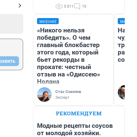
5 011
15
МНЕНИЕ
МНЕНИ
«Никого нельзя
Насле
победить». О чем
чудом
главный блокбастер
транс
этого года, который
разне
бьет рекорды в
совет
равить
прокате: честный
отзыв на «Одиссею»
Нолана
Стас Соколов
Эксперт
РЕКОМЕНДУЕМ
Модные рецепты соусов
от молодой хозяйки.