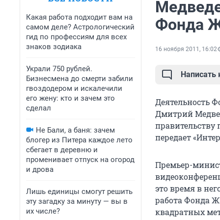
Медведе
Какая работа подходит вам на
Фонда Ж
самом деле? Астрологический
гид по профессиям для всех
знаков зодиака
16 ноября 2011, 16:02
Украли 750 рублей.
Написать
Бизнесмена до смерти забили
гвоздодером и искалечили
его жену: кто и зачем это
Деятельность Ф
сделал
Дмитрий Медве
правительству 
Не Бали, а баня: зачем
передает «Интер
блогер из Питера каждое лето
сбегает в деревню и
променивает отпуск на огород
Премьер-минис
и дрова
видеоконференци
это время в нег
Лишь единицы смогут решить
работа Фонда Ж
эту загадку за минуту — вы в
их числе?
квадратных мет