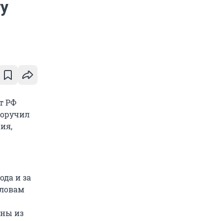
у
т РФ
поручил
ия,
ода и за
словам
ены из