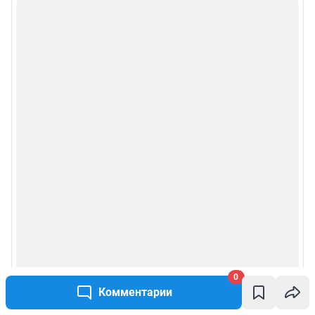
Подписаться на новости
Сообщить новость
Рубрики
Реклама на сайте
Прайс-лист
О компании
Наши награды
Наши вакансии
0
Комментарии
Техподдержка