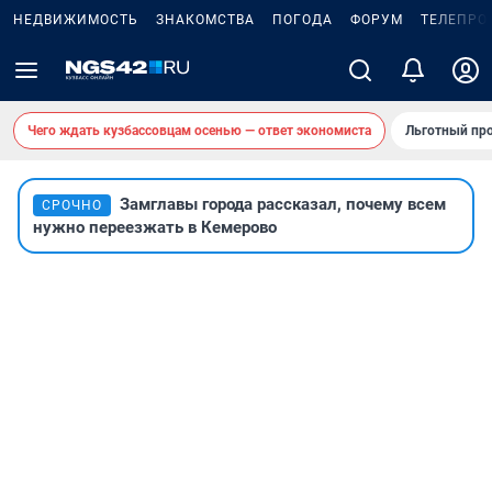
НЕДВИЖИМОСТЬ
ЗНАКОМСТВА
ПОГОДА
ФОРУМ
ТЕЛЕПРО
Чего ждать кузбассовцам осенью — ответ экономиста
Льготный про
Замглавы города рассказал, почему всем
СРОЧНО
нужно переезжать в Кемерово