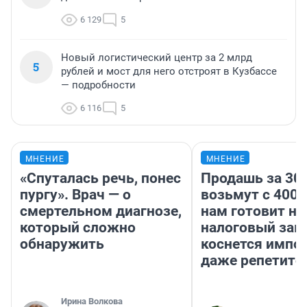
6 129
5
Новый логистический центр за 2 млрд
5
рублей и мост для него отстроят в Кузбассе
— подробности
6 116
5
МНЕНИЕ
МНЕНИЕ
«Спуталась речь, понес
Продашь за 300
пургу». Врач — о
возьмут с 4000
смертельном диагнозе,
нам готовит н
который сложно
налоговый зако
обнаружить
коснется импор
даже репетито
Ирина Волкова