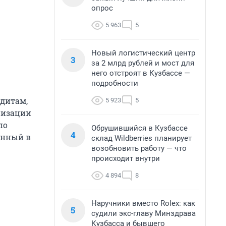
опрос
5 963
5
Новый логистический центр
3
за 2 млрд рублей и мост для
него отстроят в Кузбассе —
подробности
едитам,
5 923
5
низации
по
Обрушившийся в Кузбассе
4
анный в
склад Wildberries планирует
возобновить работу — что
происходит внутри
4 894
8
Наручники вместо Rolex: как
5
судили экс-главу Минздрава
Кузбасса и бывшего