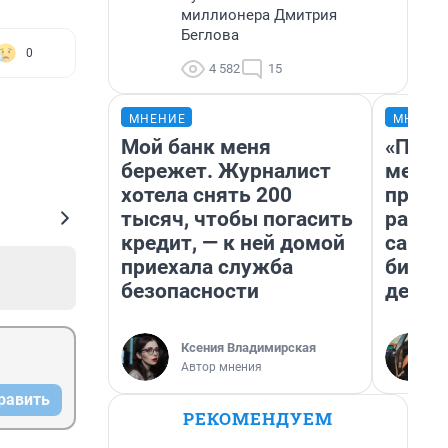
миллионера Дмитрия
Беглова
0
4 582
15
МНЕНИЕ
МНЕНИ
Мой банк меня
«Поку
бережет. Журналист
мешке
хотела снять 200
предп
тысяч, чтобы погасить
расска
кредит, — к ней домой
самом
приехала служба
бизне
безопасности
дешев
Ксения Владимирская
Автор мнения
равить
РЕКОМЕНДУЕМ