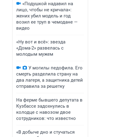
«Подушкой надавил на
лицо, чтобы не кричала»:
жених убил модель и год
возил ее труп в чемодане —
видео
«Ну вот и всё»: звезда
«Дома-2» развелась с
молодым мужем
У могилы педофила. Его
смерть разделила страну на
два лагеря, а защитника детей
отправила за решетку
На ферме бывшего депутата в
Кузбассе задохнулись в
колодце с навозом двое
сотрудников: что известно
«В добыче дно и стучаться