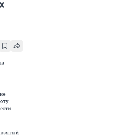
х
да
ие
люту
нести
 взятый