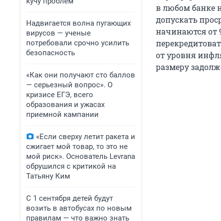
кучу проблем
в любом банке 
допускать прос
Надвигается волна пугающих
начинаются от 
вирусов — ученые
перекредитоват
потребовали срочно усилить
безопасность
от уровня инфл
размеру задолж
«Как они получают сто баллов
— серьезный вопрос». О
кризисе ЕГЭ, всего
образования и ужасах
приемной кампании
«Если сверху летит ракета и
сжигает мой товар, то это не
мой риск». Основатель Levrana
обрушился с критикой на
Татьяну Ким
С 1 сентября детей будут
возить в автобусах по новым
правилам — что важно знать