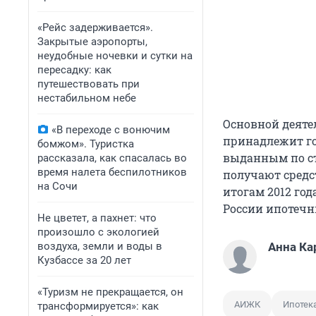
«Рейс задерживается».
Закрытые аэропорты,
неудобные ночевки и сутки на
пересадку: как
путешествовать при
нестабильном небе
Основной деятел
«В переходе с вонючим
принадлежит го
бомжом». Туристка
выданным по ст
рассказала, как спасалась во
время налета беспилотников
получают средс
на Сочи
итогам 2012 г
России ипотечн
Не цветет, а пахнет: что
произошло с экологией
воздуха, земли и воды в
Анна Ка
Кузбассе за 20 лет
«Туризм не прекращается, он
АИЖК
Ипотек
трансформируется»: как