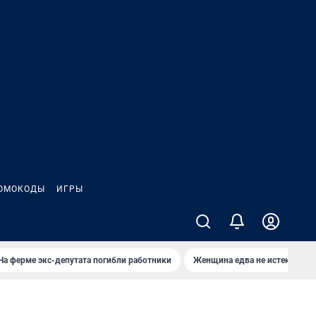
ОМОКОДЫ
ИГРЫ
На ферме экс-депутата погибли работники
Женщина едва не истекла кро