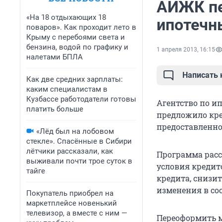
АИЖК пе
«На 18 отдыхающих 18
ипотечн
поваров». Как проходит лето в
Крыму с перебоями света и
бензина, водой по графику и
1 апреля 2013, 16:15
налетами БПЛА
Написать
Как две средних зарплаты:
каким специалистам в
Кузбассе работодатели готовы
Агентство по и
платить больше
предложило кре
предоставленног
«Лёд был на лобовом
стекле». Спасённые в Сибири
лётчики рассказали, как
Программа расс
выживали почти трое суток в
условия кредит
тайге
кредита, снизи
изменения в со
Покупатель приобрел на
маркетплейсе новенький
телевизор, а вместе с ним —
Переоформить 