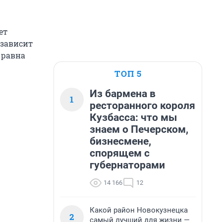
ет
(зависит
 равна
ТОП 5
Из бармена в
1
ресторанного короля
Кузбасса: что мы
знаем о Печерском,
бизнесмене,
спорящем с
губернаторами
14 166
12
Какой район Новокузнецка
2
самый лучший для жизни —