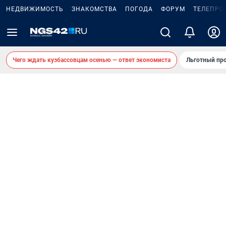
НЕДВИЖИМОСТЬ
ЗНАКОМСТВА
ПОГОДА
ФОРУМ
ТЕЛЕПРО
Чего ждать кузбассовцам осенью — ответ экономиста
Льготный про