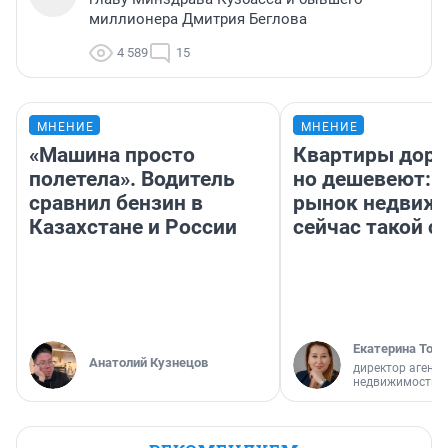
миллионера Дмитрия Беглова
4 589
15
МНЕНИЕ
МНЕНИЕ
«Машина просто
Квартиры дор
полетела». Водитель
но дешевеют: 
сравнил бензин в
рынок недвиж
Казахстане и России
сейчас такой 
Екатерина Торо
Анатолий Кузнецов
директор агентс
недвижимости