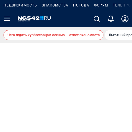
НЕДВИЖИМОСТЬ
ЗНАКОМСТВА
ПОГОДА
ФОРУМ
ТЕЛЕПРО
Чего ждать кузбассовцам осенью — ответ экономиста
Льготный про