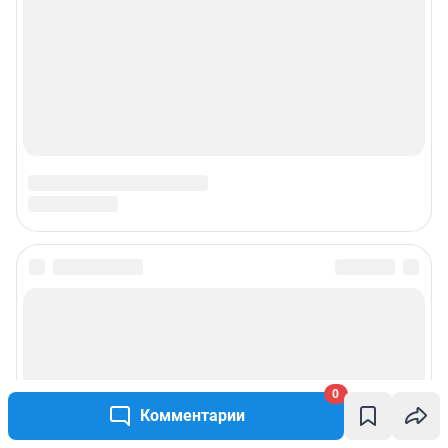
Наши награды
Наши вакансии
Техподдержка
Предвыборная агитация
Все города сети
Мобильное приложение
Google Play
App Store
0
Мы в соцсетях
Комментарии