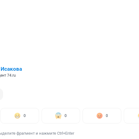
 Исакова
ент 74.ru
0
0
0
ыделите фрагмент и нажмите Ctrl+Enter