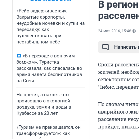
В регион
«Рейс задерживается».
расселе
Закрытые аэропорты,
неудобные ночевки и сутки на
пересадку: как
24 мая 2016, 15:48
путешествовать при
нестабильном небе
Написать
«В переходе с вонючим
бомжом». Туристка
Сроки расселени
рассказала, как спасалась во
жителей необход
время налета беспилотников
селекторном со
на Сочи
Чибис, передает
Не цветет, а пахнет: что
произошло с экологией
По словам чино
воздуха, земли и воды в
аварийного жил
Кузбассе за 20 лет
расселение нес
пройдет, никак
«Туризм не прекращается, он
трансформируется»: как