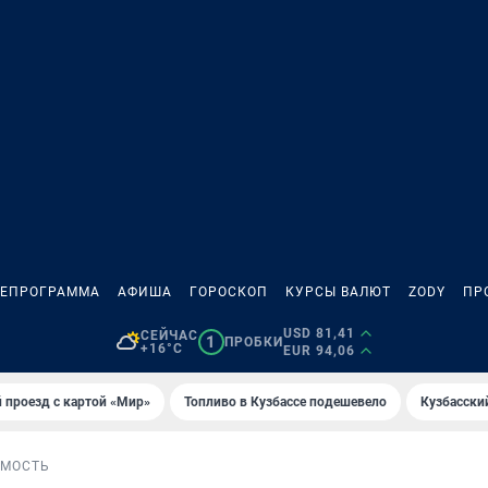
ЛЕПРОГРАММА
АФИША
ГОРОСКОП
КУРСЫ ВАЛЮТ
ZODY
ПР
USD 81,41
СЕЙЧАС
1
ПРОБКИ
+16°C
EUR 94,06
 проезд с картой «Мир»
Топливо в Кузбассе подешевело
Кузбасски
МОСТЬ