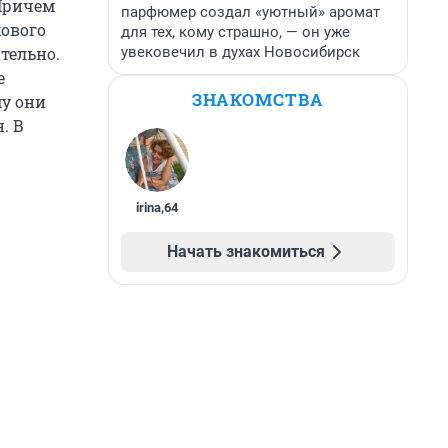
 Причем
парфюмер создал «уютный» аромат
хового
для тех, кому страшно, — он уже
увековечил в духах Новосибирск
тельно.
е
ЗНАКОМСТВА
му они
. В
irina
,
64
Начать знакомиться