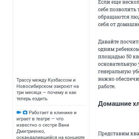
Если еще неско
себе позволить 
обращаются люд
себя от домашн
Давайте посчит
одним ребенком
площадью 50 кв
основательную у
генеральную убо
важно обеспечи
Трассу между Кузбассом и
работе.
Новосибирском закроют на
три месяца — почему и как
теперь ездить
Домашние х
Работает в клинике и
играет в театре — что
известно о сестре Вани
Дмитриенко,
Представим квар
оскандалившейся на концерте