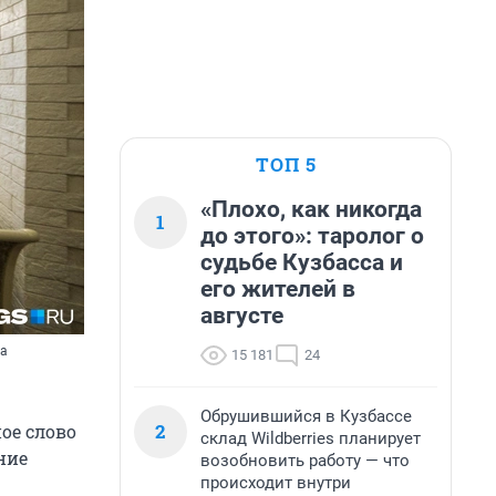
ТОП 5
«Плохо, как никогда
1
до этого»: таролог о
судьбе Кузбасса и
его жителей в
августе
ва
15 181
24
Обрушившийся в Кузбассе
2
ое слово
склад Wildberries планирует
ние
возобновить работу — что
происходит внутри