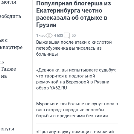
ю могли
Популярная блогерша из
Екатеринбурга честно
вободить
рассказала об отдыхе в
Грузии
1 час
4 633
50
я с
Выжившая после атаки с кислотой
 квартире
петербурженка выписалась из
больницы
ть
. Также
«Девчонки, вы испытываете судьбу»:
 на
что творится в подпольной
рюмочной на Березовой в Рязани —
обзор YA62.RU
Муравьи и тля больше не сунут носа в
ваш огород: народные способы
борьбы с вредителями без химии
услуги
«Протянуть руку помощи»: незрячий