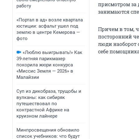
присмотром за 
работу
занимаются сп
«Портал в ад» возле квартала
юстиции: асфальт ушел под
Причем в том, 
землю в центре Кемерова —
посторонний че
фото
люди наоборот 
себе помощника
«Люблю выигрывать!» Как
39-летняя парикмахер
покорила жюри конкурса
«Миссис Земля — 2026» в
Малайзии
Суп из дикобраза, трущобы и
вулканы: как сибиряк
путешествовал по
контрастной Африке на
круизном лайнере
Минпросвещения обновило
список учебников: что будут