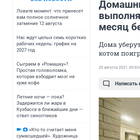
Домашни
Ловите момент: что принесет
выполня
вам полное солнечное
затмение 12 августа
месяц б
Нас ждут целых семь коротких
Дома уберут
рабочих недель: график на
2027 год
котом поиг
Сыграем в «Ромашку»?
20 августа 2021, 09:03
Простая головоломка,
которая взбодрит мозг не
хуже кофе
Написать
Летние ночи — пока?
Задержится ли жара в
Кузбассе в ближайшие дни —
ответ синоптиков
«Кто-то считает меня
сумасшедшей». Художница