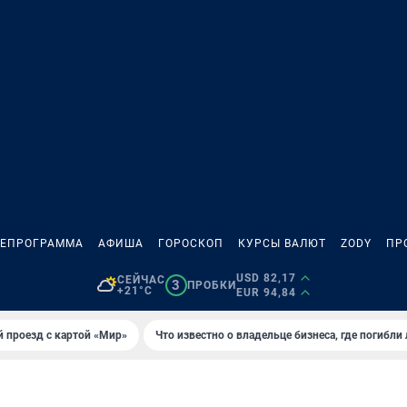
ЛЕПРОГРАММА
АФИША
ГОРОСКОП
КУРСЫ ВАЛЮТ
ZODY
ПР
USD 82,17
СЕЙЧАС
3
ПРОБКИ
+21°C
EUR 94,84
 проезд с картой «Мир»
Что известно о владельце бизнеса, где погибли