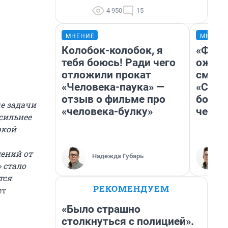
4 950
15
МНЕНИЕ
МНЕНИ
Колобок-колобок, я
«Фина
тебя боюсь! Ради чего
ожида
отложили прокат
смотр
«Человека-паука» —
«Стар
отзыв о фильме про
больш
е задачи
«человека-булку»
честн
 сильнее
ркой
лений от
Надежда Губарь
 стало
тся
РЕКОМЕНДУЕМ
ет
«Было страшно
столкнуться с полицией».