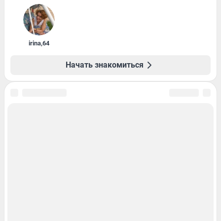
irina
,
64
Начать знакомиться