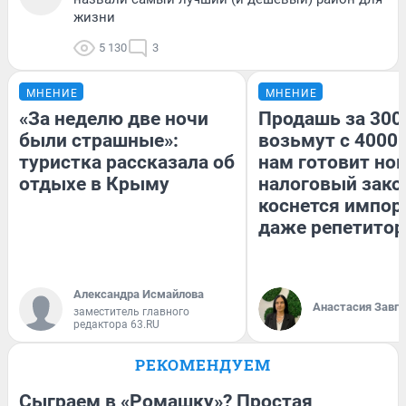
жизни
5 130
3
МНЕНИЕ
МНЕНИЕ
«За неделю две ночи
Продашь за 3000
были страшные»:
возьмут с 4000.
туристка рассказала об
нам готовит но
отдыхе в Крыму
налоговый зако
коснется импор
даже репетитор
Александра Исмайлова
Анастасия Завг
заместитель главного
редактора 63.RU
РЕКОМЕНДУЕМ
Сыграем в «Ромашку»? Простая