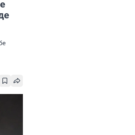
ые
де
бе