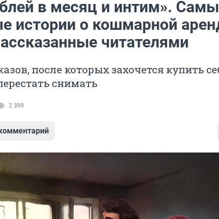
ублей в месяц и интим». Сам
е истории о кошмарной арен
рассказанные читателями
казов, после которых захочется купить се
перестать снимать
2 399
 комментарий