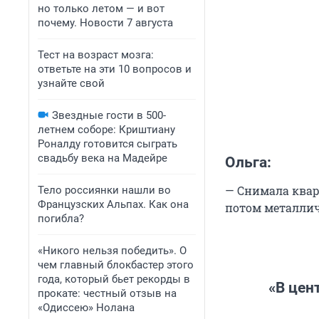
но только летом — и вот
почему. Новости 7 августа
Тест на возраст мозга:
ответьте на эти 10 вопросов и
узнайте свой
Звездные гости в 500-
летнем соборе: Криштиану
Роналду готовится сыграть
свадьбу века на Мадейре
Ольга:
— Снимала кварт
Тело россиянки нашли во
Французских Альпах. Как она
потом металлич
погибла?
«Никого нельзя победить». О
чем главный блокбастер этого
года, который бьет рекорды в
«В цен
прокате: честный отзыв на
«Одиссею» Нолана