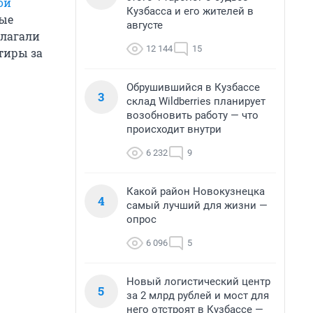
ой
Кузбасса и его жителей в
мые
августе
длагали
12 144
15
тиры за
Обрушившийся в Кузбассе
3
склад Wildberries планирует
возобновить работу — что
происходит внутри
6 232
9
Какой район Новокузнецка
4
самый лучший для жизни —
опрос
6 096
5
Новый логистический центр
5
за 2 млрд рублей и мост для
него отстроят в Кузбассе —