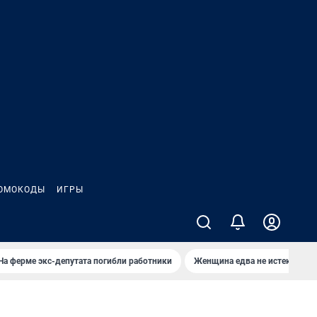
ОМОКОДЫ
ИГРЫ
На ферме экс-депутата погибли работники
Женщина едва не истекла кро