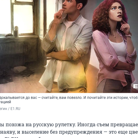
докапывается до вас — считайте, вам повезло. И почитайте эти истории, что
уацией
гин / E1.RU
ы похожа на русскую рулетку. Иногда съем превращае
аяву, и выселение без предупреждения — это еще цве