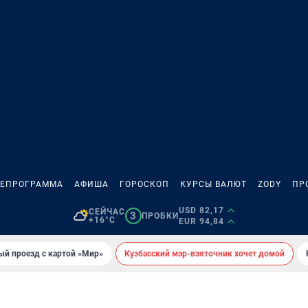
ЛЕПРОГРАММА
АФИША
ГОРОСКОП
КУРСЫ ВАЛЮТ
ZODY
ПР
USD 82,17
СЕЙЧАС
3
ПРОБКИ
+16°C
EUR 94,84
ый проезд с картой «Мир»
Кузбасский мэр-взяточник хочет домой