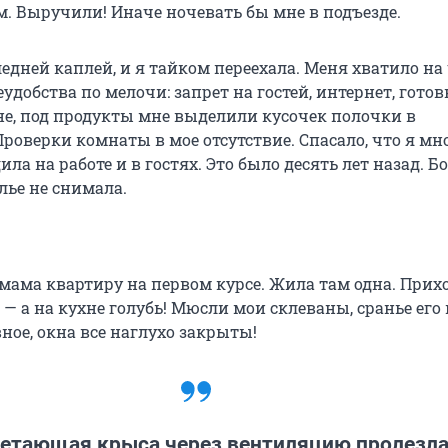
м. Выручили! Иначе ночевать бы мне в подъезде.
ледней каплей, и я тайком переехала. Меня хватило на
удобства по мелочи: запрет на гостей, интернет, готов
не, под продукты мне выделили кусочек полочки в
роверки комнаты в мое отсутствие. Спасало, что я мн
ла на работе и в гостях. Это было десять лет назад. Б
лье не снимала.
мама квартиру на первом курсе. Жила там одна. Прих
 а на кухне голубь! Мюсли мои склеваны, сранье его 
вное, окна все наглухо закрыты!
летающая крыса через вентиляцию пролезла