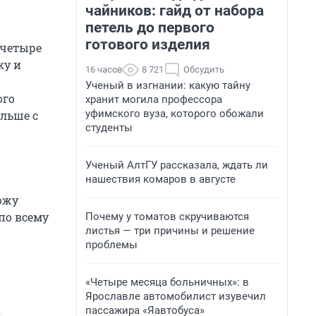
чайников: гайд от набора
петель до первого
готового изделия
 четыре
ку и
16 часов
8 721
Обсудить
Ученый в изгнании: какую тайну
ого
хранит могила профессора
уфимского вуза, которого обожали
ольше с
студенты
Ученый АлтГУ рассказала, ждать ли
нашествия комаров в августе
ожу
по всему
Почему у томатов скручиваются
листья — три причины и решение
проблемы
«Четыре месяца больничных»: в
Ярославле автомобилист изувечил
пассажира «Яавтобуса»
.