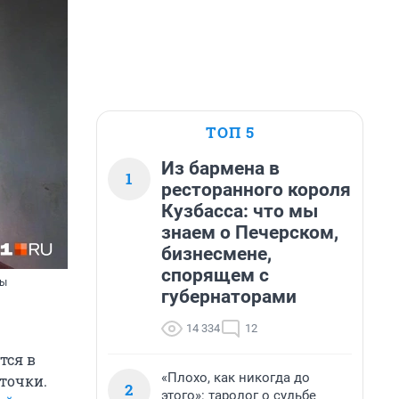
ТОП 5
Из бармена в
1
ресторанного короля
Кузбасса: что мы
знаем о Печерском,
бизнесмене,
спорящем с
бы
губернаторами
14 334
12
тся в
«Плохо, как никогда до
точки.
2
этого»: таролог о судьбе