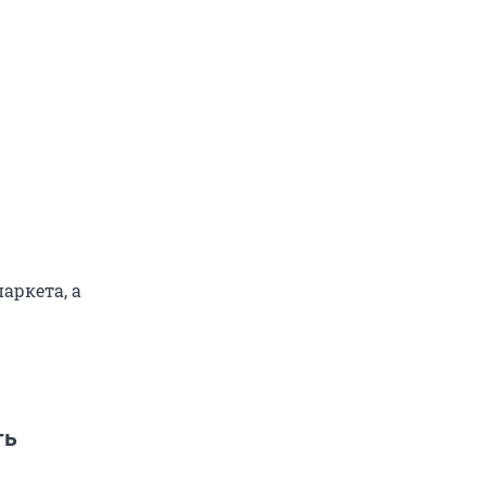
аркета, а
ть