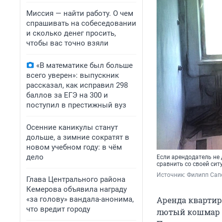
Миссия — найти работу. О чем
спрашивать на собеседовании
и сколько денег просить,
чтобы вас точно взяли
«В математике был больше
всего уверен»: выпускник
рассказал, как исправил 298
баллов за ЕГЭ на 300 и
поступил в престижный вуз
Осенние каникулы станут
дольше, а зимние сократят в
новом учебном году: в чём
дело
Если арендодатель не 
сравнить со своей сит
Источник: 
Филипп Сапе
Глава Центрального района
Кемерова объявила награду
«за голову» вандала-анонима,
Аренда квартир
что вредит городу
лютый кошмар н