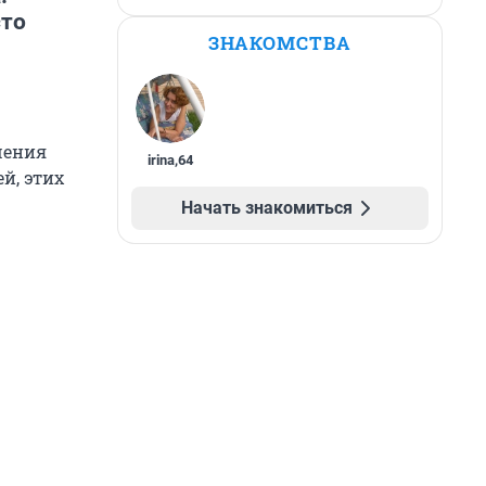
сто
ЗНАКОМСТВА
шения
irina
,
64
ей, этих
Начать знакомиться