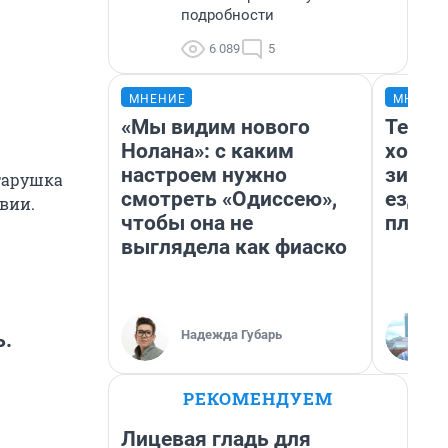
подробности
6 089
5
МНЕНИЕ
МНЕНИ
«Мы видим нового
Тепло
Нолана»: с каким
холод
настроем нужно
зимой
старушка
смотреть «Одиссею»,
ездит
твии.
чтобы она не
плюсы
выглядела как фиаско
Надежда Губарь
ь.
РЕКОМЕНДУЕМ
Лицевая гладь для